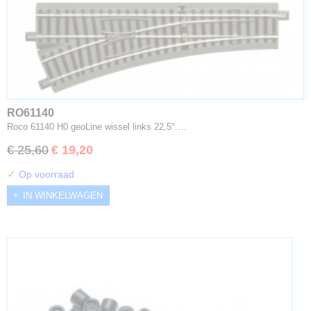
RO61140
Roco 61140 H0 geoLine wissel links 22,5°.…
€ 25,60
€ 19,20
✓
Op voorraad
IN WINKELWAGEN