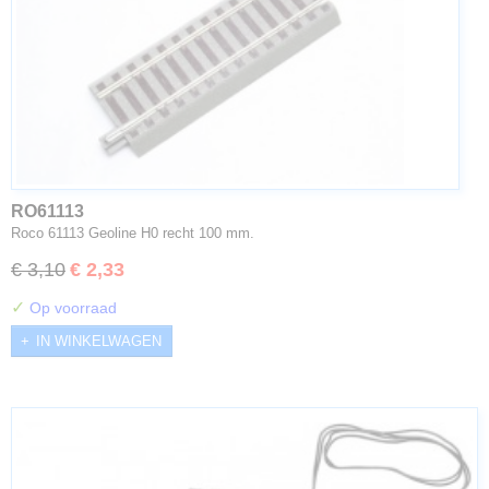
RO61113
Roco 61113 Geoline H0 recht 100 mm.
€ 3,10
€ 2,33
✓
Op voorraad
IN WINKELWAGEN