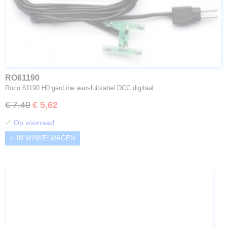
RO61190
Roco 61190 H0 geoLine aansluitkabel DCC digitaal
€ 7,49
€ 5,62
✓
Op voorraad
IN WINKELWAGEN