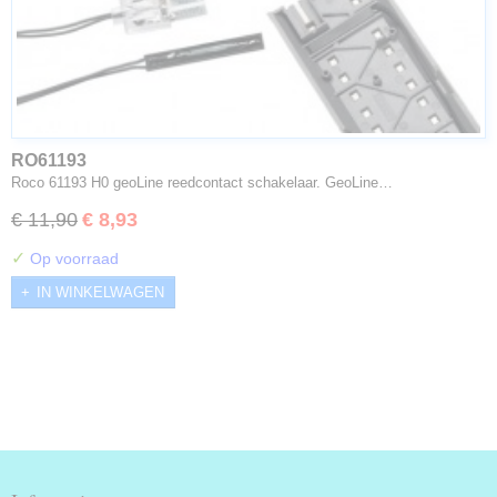
RO61193
Roco 61193 H0 geoLine reedcontact schakelaar. GeoLine…
€ 11,90
€ 8,93
✓
Op voorraad
IN WINKELWAGEN