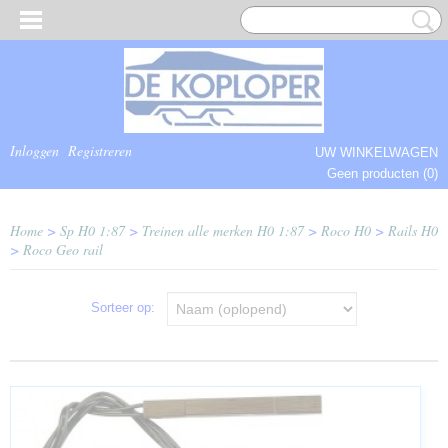
Inloggen
Registreren
UW WINKELWAGEN
Geen producten
(0)
COMPLEET.
Home
>
Sp H0 1:87
>
Treinen alle merken H0 1:87
>
Roco H0
>
Rails H0
>
Roco Geo rail
Sorteer op: