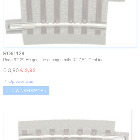
RO61129
Roco 61129 H0 geoLine gebogen rails R2 7,5°. GeoLine…
€ 3,90
€ 2,92
✓
Op voorraad
IN WINKELWAGEN