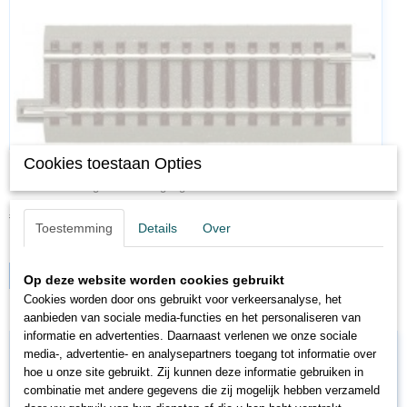
Cookies toestaan Opties
RO61120
Roco 61120 H0 geoLine overgangsrail G100 naar Roco Line.…
€ 4,20
€ 3,15
Toestemming
Details
Over
✓
Op voorraad
IN WINKELWAGEN
Op deze website worden cookies gebruikt
Cookies worden door ons gebruikt voor verkeersanalyse, het
aanbieden van sociale media-functies en het personaliseren van
informatie en advertenties. Daarnaast verlenen we onze sociale
media-, advertentie- en analysepartners toegang tot informatie over
hoe u onze site gebruikt. Zij kunnen deze informatie gebruiken in
combinatie met andere gegevens die zij mogelijk hebben verzameld