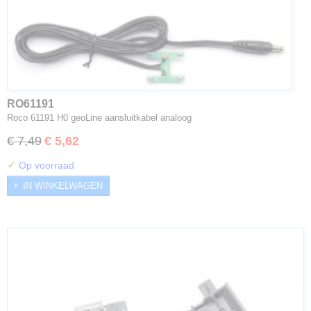
RO61191
Roco 61191 H0 geoLine aansluitkabel analoog
€ 7,49
€ 5,62
✓
Op voorraad
IN WINKELWAGEN