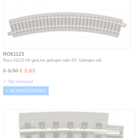
RO61123
Roco 61123 H0 geoLine gebogen rails R3. Gebogen rail…
€ 3,50
€ 2,63
✓
Op voorraad
IN WINKELWAGEN