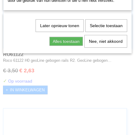
door uw gebruik van hun diensten of die u hen hebt verstrekt.
Later opnieuw tonen
Selectie toestaan
Alles toestaan
Nee, niet akkoord
RO61122
Roco 61122 H0 geoLine gebogen rails R2. GeoLine gebogen…
€ 3,50
€ 2,63
✓
Op voorraad
IN WINKELWAGEN