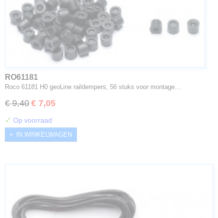
RO61181
Roco 61181 H0 geoLine raildempers, 56 stuks voor montage…
€ 9,40
€ 7,05
✓
Op voorraad
IN WINKELWAGEN