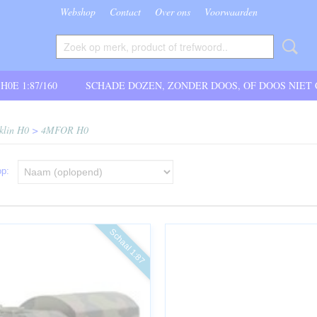
Webshop
Contact
Over ons
Voorwaarden
 H0E 1:87/160
SCHADE DOZEN, ZONDER DOOS, OF DOOS NIET
klin H0
>
4MFOR H0
 op:
Schaal 1:87