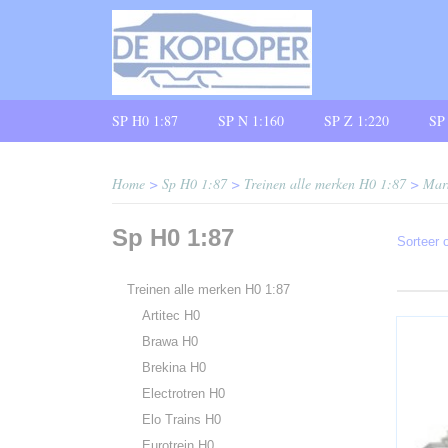
SP H0 1:87
SP N 1:160
SP Z 1:220
SP
Home
>
Sp H0 1:87
>
Treinen alle merken H0 1:87
>
Mar
Sp H0 1:87
Sorteer
Treinen alle merken H0 1:87
Artitec H0
Brawa H0
Brekina H0
Electrotren H0
Elo Trains H0
Eurotrein H0