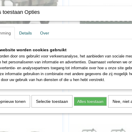
 toestaan Opties
mming
Details
Over
30
MA43223
 4MFOR 18530 Deutsche Bundeswehr
Marklin HO 43223 Personenwagen 
website worden cookies gebruikt
lage…
ÖBB 2e klas…
rden door ons gebruikt voor verkeersanalyse, het aanbieden van sociale med
5
€ 23,96
€ 59,95
€ 50,96
n het personaliseren van informatie en advertenties. Daarnaast verlenen we o
vertentie- en analysepartners toegang tot informatie over hoe u onze site gebru
e informatie gebruiken in combinatie met andere gegevens die zij mogelijk 
door uw gebruik van hun diensten of die u hen hebt verstrekt.
opnieuw tonen
Selectie toestaan
Alles toestaan
Nee, niet 