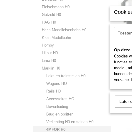
Fleischmann H0
Cookies
Gutzold H0
HAG H0
Heris Modelleisenbahn H0
Toeste
Klein Modellbahn
MA185
Marklin
Hornby
Op deze 
Camouf
Liliput H0
Cookies wo
€ 29,9
Lima H0
functies e
media-, ad
Marklin H0
kunnen dez
Loks en treinstellen H0
verzameld 
Wagens HO
Rails H0
Accessoires HO
Later 
Bovenleiding
Brug en opritten
Verlichting H0 en seinen H0
4MFOR H0