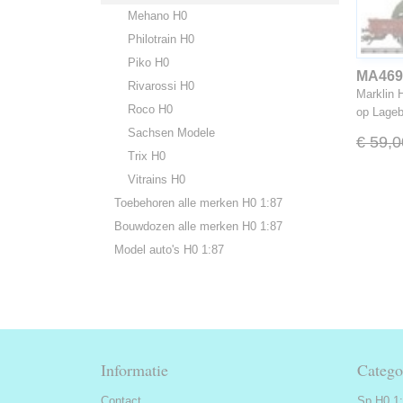
Mehano H0
Philotrain H0
Piko H0
MA469
Rivarossi H0
Marklin
Roco H0
op Lage
Sachsen Modele
€ 59,0
Trix H0
Vitrains H0
Toebehoren alle merken H0 1:87
Bouwdozen alle merken H0 1:87
Model auto's H0 1:87
Informatie
Catego
Contact
Sp H0 1