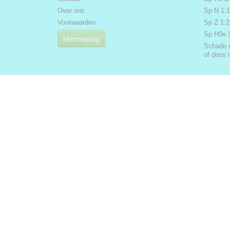
Over ons
Sp N 1:
Voorwaarden
Sp Z 1:
Sp H0e 
Herroeping
Schade 
of doos 