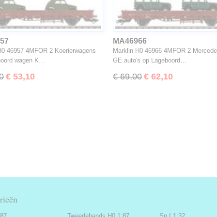
57
MA46966
 H0 46957 4MFOR 2 Koerierwagens
Marklin H0 46966 4MFOR 2 Mercede
boord wagen K…
GE auto's op Lageboord…
0
€ 53,10
€ 69,00
€ 62,10
rieën
:87
Tweedehands H0 1:87
Sp I 1:32