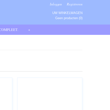
Inloggen
Registreren
UW WINKELWAGEN
Geen producten
(0)
 COMPLEET.
+