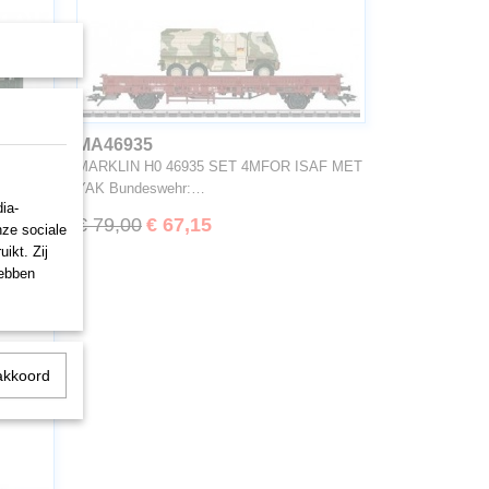
MA46935
4MFOR
MARKLIN H0 46935 SET 4MFOR ISAF MET
YAK Bundeswehr:…
ia-
€ 79,00
€ 67,15
nze sociale
ikt. Zij
hebben
akkoord