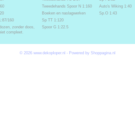
160
Tweedehands Spoor N 1:160
Auto's Wiking 1:40
220
Boeken en naslagwerken
Sp.O 1:43
1:87/160
Sp TT 1:120
dozen, zonder doos,
Spoor G 1:22.5
niet compleet.
© 2026 www.dekoploper.nl - Powered by Shoppagina.nl