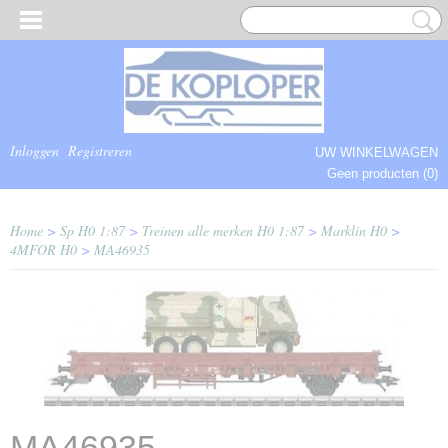
Inloggen
Registreren
UW WINKELWAGEN
Geen producten
(0)
COMPLEET.
Home
>
Sp H0 1:87
>
Treinen alle merken H0 1:87
>
Marklin H0
>
4MFOR H0
>
MA46935
MA46935