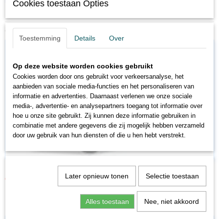
in Afghanistan.
Cookies toestaan Opties
Ook interessant
Toestemming
Details
Over
Op deze website worden cookies gebruikt
Cookies worden door ons gebruikt voor verkeersanalyse, het
aanbieden van sociale media-functies en het personaliseren van
informatie en advertenties. Daarnaast verlenen we onze sociale
media-, advertentie- en analysepartners toegang tot informatie over
hoe u onze site gebruikt. Zij kunnen deze informatie gebruiken in
combinatie met andere gegevens die zij mogelijk hebben verzameld
door uw gebruik van hun diensten of die u hen hebt verstrekt.
MA18530
Later opnieuw tonen
Selectie toestaan
€ 23,96
€ 29,95
Alles toestaan
Nee, niet akkoord