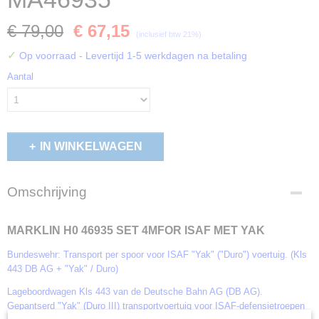
€ 79,00
€ 67,15
(inclusief btw 21%)
✓
Op voorraad
- Levertijd 1-5 werkdagen na betaling
Aantal
IN WINKELWAGEN
Omschrijving
MARKLIN H0 46935 SET 4MFOR ISAF MET YAK
Bundeswehr: Transport per spoor voor ISAF "Yak" ("Duro") voertuig. (Kls
443 DB AG + "Yak" / Duro)
Lageboordwagen Kls 443 van de Deutsche Bahn AG (DB AG).
Gepantserd "Yak" (Duro III) transportvoertuig voor ISAF-defensietroepen