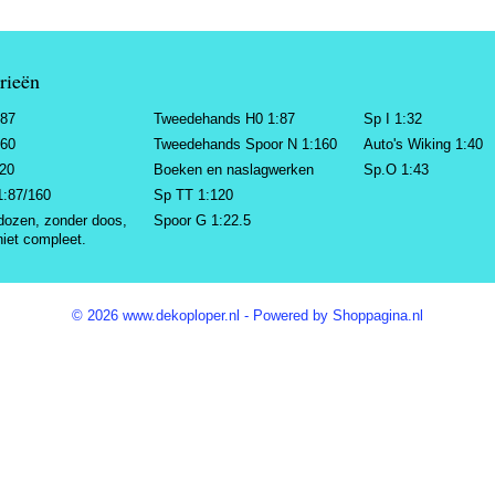
rieën
:87
Tweedehands H0 1:87
Sp I 1:32
160
Tweedehands Spoor N 1:160
Auto's Wiking 1:40
220
Boeken en naslagwerken
Sp.O 1:43
1:87/160
Sp TT 1:120
dozen, zonder doos,
Spoor G 1:22.5
niet compleet.
© 2026 www.dekoploper.nl - Powered by Shoppagina.nl