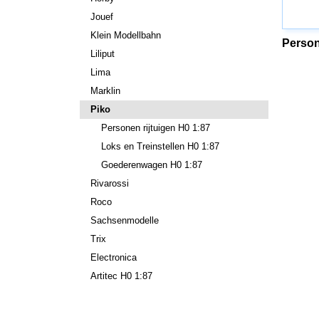
Jouef
Klein Modellbahn
Person
Liliput
Lima
Marklin
Piko
Personen rijtuigen H0 1:87
Loks en Treinstellen H0 1:87
Goederenwagen H0 1:87
Rivarossi
Roco
Sachsenmodelle
Trix
Electronica
Artitec H0 1:87