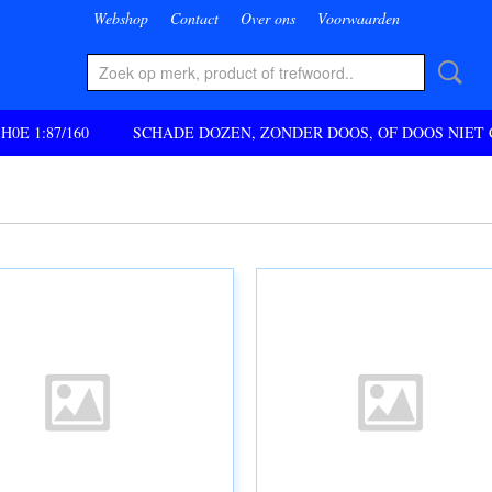
Webshop
Contact
Over ons
Voorwaarden
 H0E 1:87/160
SCHADE DOZEN, ZONDER DOOS, OF DOOS NIET