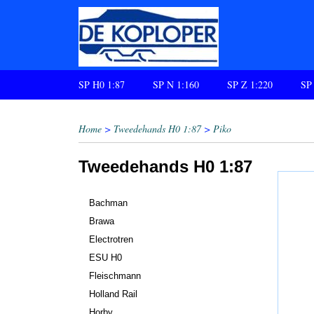
SP H0 1:87
SP N 1:160
SP Z 1:220
SP
Home
>
Tweedehands H0 1:87
>
Piko
Tweedehands H0 1:87
Bachman
Brawa
Electrotren
ESU H0
Fleischmann
Holland Rail
Horby