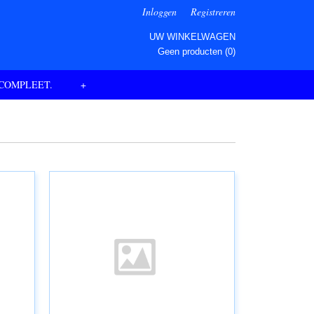
Inloggen
Registreren
UW WINKELWAGEN
Geen producten
(0)
 COMPLEET.
+