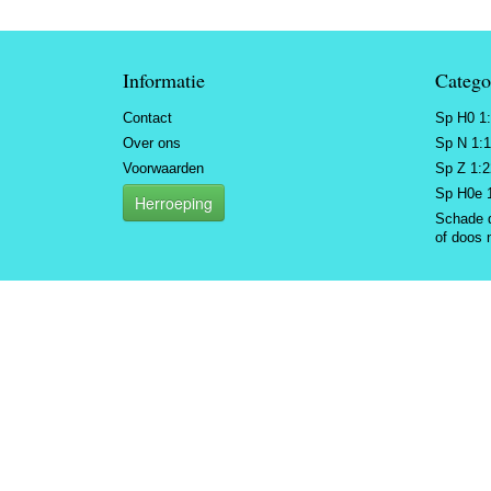
Informatie
Catego
Contact
Sp H0 1
Over ons
Sp N 1:
Voorwaarden
Sp Z 1:
Sp H0e 
Herroeping
Schade 
of doos 