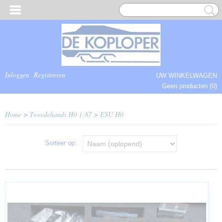
Inloggen
Registreren
UW WINKELWAGEN
Geen producten
(0)
COMPLEET.
Home
>
Tweedehands H0 1:87
>
ESU H0
Sorteer op: