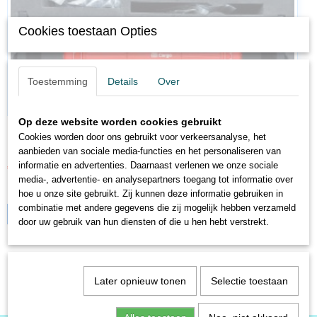
Cookies toestaan Opties
Toestemming
Details
Over
Op deze website worden cookies gebruikt
ES31032G
Cookies worden door ons gebruikt voor verkeersanalyse, het
ESU 31032 Elektrische locomotief BR 151-070 verkeersrood.…
aanbieden van sociale media-functies en het personaliseren van
informatie en advertenties. Daarnaast verlenen we onze sociale
€ 279,00
media-, advertentie- en analysepartners toegang tot informatie over
✘
Niet op voorraad
hoe u onze site gebruikt. Zij kunnen deze informatie gebruiken in
combinatie met andere gegevens die zij mogelijk hebben verzameld
IN WINKELWAGEN
door uw gebruik van hun diensten of die u hen hebt verstrekt.
Later opnieuw tonen
Selectie toestaan