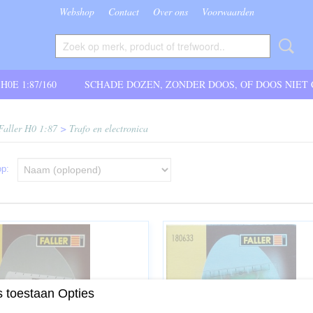
Webshop
Contact
Over ons
Voorwaarden
 H0E 1:87/160
SCHADE DOZEN, ZONDER DOOS, OF DOOS NIET
Faller H0 1:87
>
Trafo en electronica
 op:
 toestaan Opties