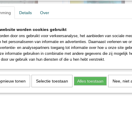
mming
Details
Over
website worden cookies gebruikt
rden door ons gebruikt voor verkeersanalyse, het aanbieden van sociale med
622
FA180633
n het personaliseren van informatie en advertenties. Daarnaast verlenen we o
80622 Schakelpaneel
Faller 180633 Gelijkrichter Voor het 
vertentie- en analysepartners toegang tot informatie over hoe u onze site gebru
ngspaneel met 3…
van 16 V,…
e informatie gebruiken in combinatie met andere gegevens die zij mogelijk 
door uw gebruik van hun diensten of die u hen hebt verstrekt.
0
€ 18,00
€ 34,95
€ 27,96
opnieuw tonen
Selectie toestaan
Alles toestaan
Nee, niet 