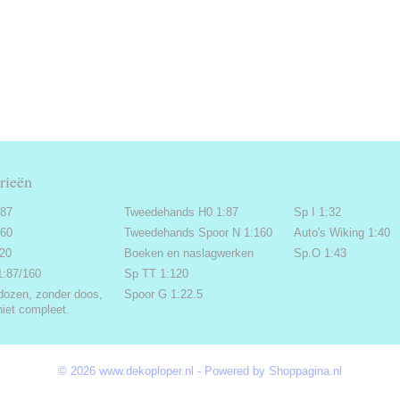
rieën
:87
Tweedehands H0 1:87
Sp I 1:32
160
Tweedehands Spoor N 1:160
Auto's Wiking 1:40
220
Boeken en naslagwerken
Sp.O 1:43
1:87/160
Sp TT 1:120
dozen, zonder doos,
Spoor G 1:22.5
niet compleet.
© 2026 www.dekoploper.nl - Powered by Shoppagina.nl