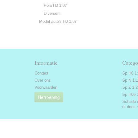
Pola H0 1:87
Diversen.
Model auto's H0 1:87
Informatie
Catego
Contact
Sp H0 1
Over ons
Sp N 1:
Voorwaarden
Sp Z 1:
Sp H0e 
Herroeping
Schade 
of doos 