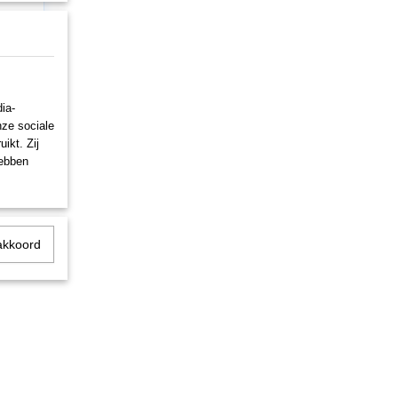
ia-
nze sociale
omzetten
ikt. Zij
hebben
akkoord