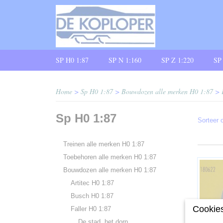
SP H0 1:87
SP N 1:160
SP Z 1:220
SP
Home
>
Sp H0 1:87
>
Bouwdozen alle merken H0 1:87
>
Sp H0 1:87
Sorteer
Treinen alle merken H0 1:87
Toebehoren alle merken H0 1:87
Bouwdozen alle merken H0 1:87
Artitec H0 1:87
Busch H0 1:87
Cookies
Faller H0 1:87
De stad, het dorp