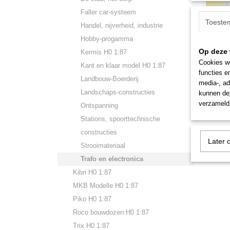
Faller car-systeem
Toeste
Handel, nijverheid, industrie
Hobby-progamma
Op deze 
Kermis H0 1:87
Cookies wo
Kant en klaar model H0 1:87
FA180
functies e
Faller 1
Landbouw-Boerderij
media-, ad
Bedieni
Landschaps-constructies
kunnen dez
verzameld 
€ 22,5
Ontspanning
Stations, spoorttechnische
constructies
Later 
Strooimateriaal
Trafo en electronica
Kibri H0 1:87
MKB Modelle H0 1:87
Piko H0 1:87
Roco bouwdozen H0 1:87
Trix H0 1:87