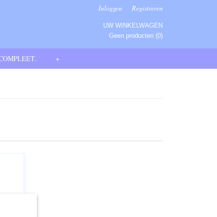
Inloggen
Registreren
UW WINKELWAGEN
Geen producten
(0)
 COMPLEET.
+