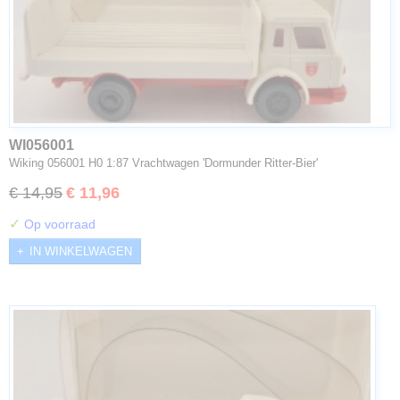
WI056001
Wiking 056001 H0 1:87 Vrachtwagen 'Dormunder Ritter-Bier'
€ 14,95
€ 11,96
✓
Op voorraad
IN WINKELWAGEN