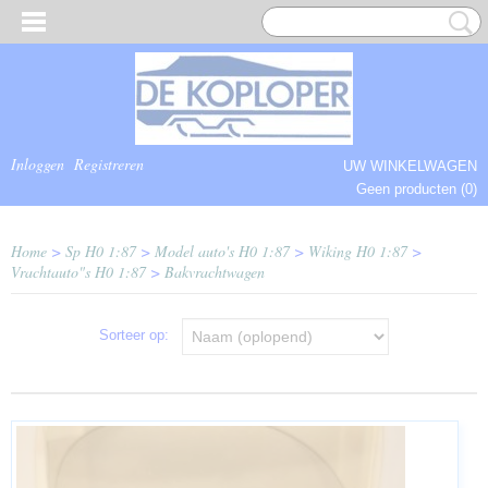
Inloggen
Registreren
UW WINKELWAGEN
Geen producten
(0)
COMPLEET.
Home
>
Sp H0 1:87
>
Model auto's H0 1:87
>
Wiking H0 1:87
>
Vrachtauto"s H0 1:87
>
Bakvrachtwagen
Sorteer op: