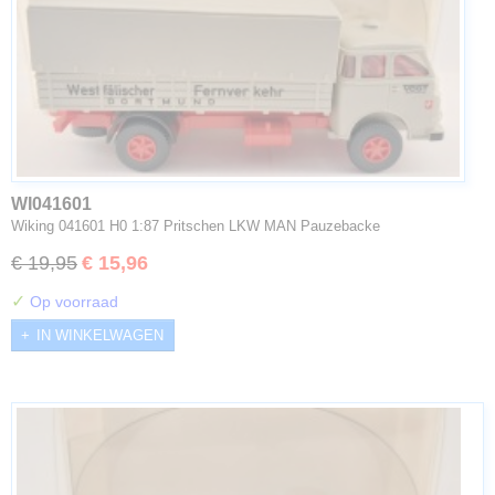
WI041601
Wiking 041601 H0 1:87 Pritschen LKW MAN Pauzebacke
€ 19,95
€ 15,96
✓
Op voorraad
IN WINKELWAGEN