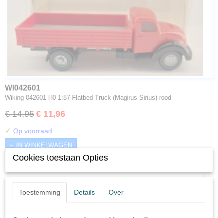
WI042601
Wiking 042601 H0 1:87 Flatbed Truck (Magirus Sirius) rood
€ 14,95
€ 11,96
✓
Op voorraad
IN WINKELWAGEN
Cookies toestaan Opties
Toestemming
Details
Over