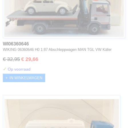
WI06360646
WIKING 06360646 H0 1:87 Abschleppwagen MAN TGL VW Käfer
€ 32,95
€ 29,66
✓
Op voorraad
IN WINKELWAGEN