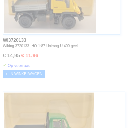
WI3720133
Wiking 3720133. HO 1:87 Unimog U 400 geel
€ 14,95
€ 11,96
✓
Op voorraad
IN WINKELWAGEN