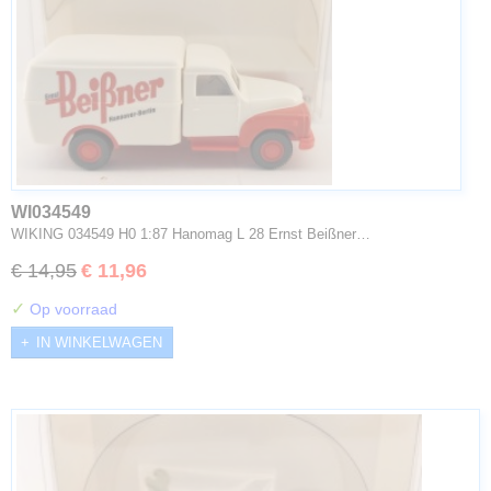
WI034549
WIKING 034549 H0 1:87 Hanomag L 28 Ernst Beißner…
€ 14,95
€ 11,96
✓
Op voorraad
IN WINKELWAGEN