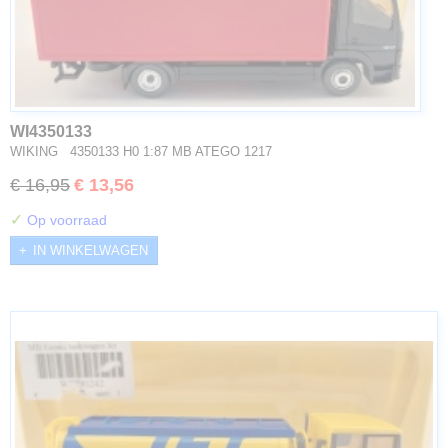
WI4350133
WIKING 4350133 H0 1:87 MB ATEGO 1217
€ 16,95
€ 13,56
✓
Op voorraad
IN WINKELWAGEN