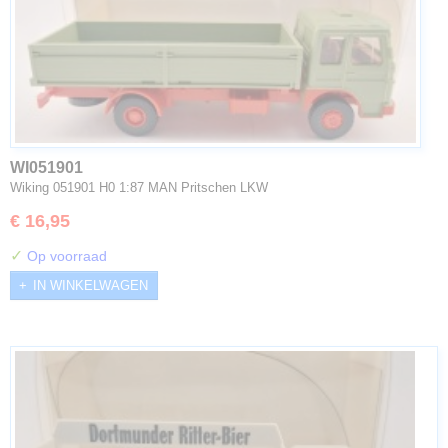
WI051901
Wiking 051901 H0 1:87 MAN Pritschen LKW
€ 16,95
✓
Op voorraad
IN WINKELWAGEN