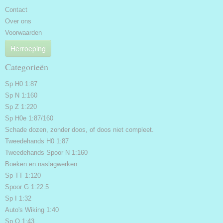
Contact
Over ons
Voorwaarden
Herroeping
Categorieën
Sp H0 1:87
Sp N 1:160
Sp Z 1:220
Sp H0e 1:87/160
Schade dozen, zonder doos, of doos niet compleet.
Tweedehands H0 1:87
Tweedehands Spoor N 1:160
Boeken en naslagwerken
Sp TT 1:120
Spoor G 1:22.5
Sp I 1:32
Auto's Wiking 1:40
Sp.O 1:43