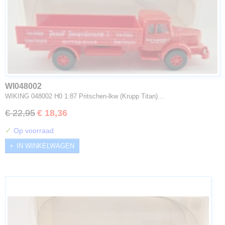
WI048002
WIKING 048002 H0 1:87 Pritschen-lkw (Krupp Titan)…
€ 22,95
€ 18,36
✓
Op voorraad
IN WINKELWAGEN