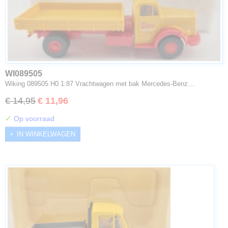
WI089505
Wiking 089505 H0 1:87 Vrachtwagen met bak Mercedes-Benz…
€ 14,95
€ 11,96
✓
Op voorraad
IN WINKELWAGEN