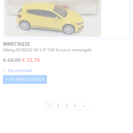
WI00730232
Wiking 00730232 H0 1:87 VW Scirocco sonnengelb
€ 15,95
€ 12,76
✓
Op voorraad
IN WINKELWAGEN
1
2
3
4
»