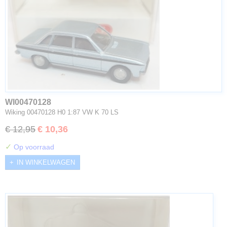
WI00470128
Wiking 00470128 H0 1:87 VW K 70 LS
€ 12,95
€ 10,36
✓
Op voorraad
IN WINKELWAGEN