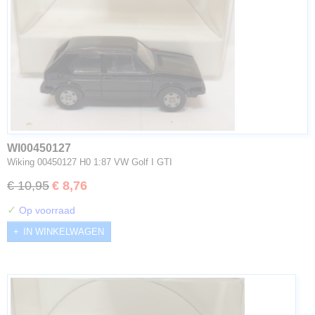
WI00450127
Wiking 00450127 H0 1:87 VW Golf I GTI
€ 10,95
€ 8,76
✓
Op voorraad
IN WINKELWAGEN