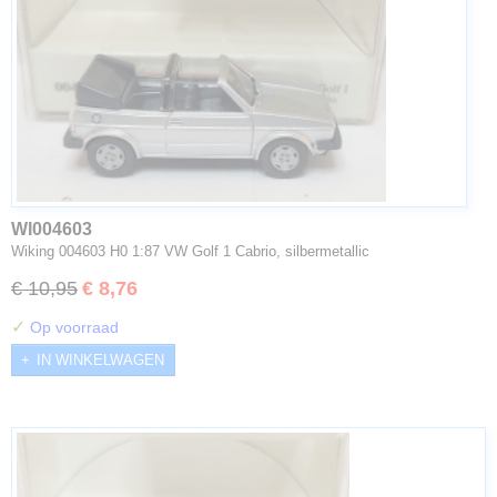
WI004603
Wiking 004603 H0 1:87 VW Golf 1 Cabrio, silbermetallic
€ 10,95
€ 8,76
✓
Op voorraad
IN WINKELWAGEN