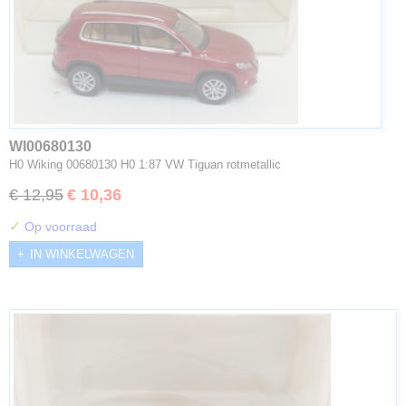
WI00680130
H0 Wiking 00680130 H0 1:87 VW Tiguan rotmetallic
€ 12,95
€ 10,36
✓
Op voorraad
IN WINKELWAGEN