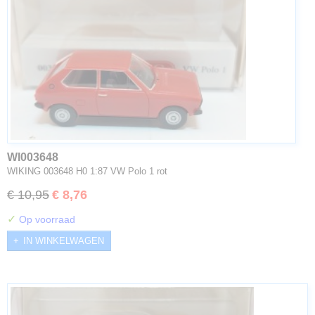
WI003648
WIKING 003648 H0 1:87 VW Polo 1 rot
€ 10,95
€ 8,76
✓
Op voorraad
IN WINKELWAGEN