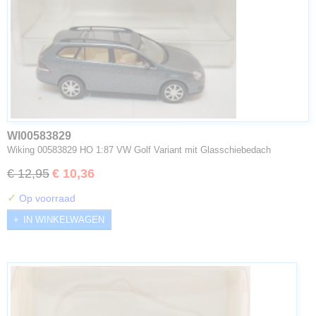
WI00583829
Wiking 00583829 HO 1:87 VW Golf Variant mit Glasschiebedach
€ 12,95
€ 10,36
✓
Op voorraad
IN WINKELWAGEN