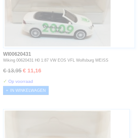
WI00620431
Wiking 00620431 H0 1:87 VW EOS VFL Wolfsburg WEISS
€ 13,95
€ 11,16
✓
Op voorraad
IN WINKELWAGEN