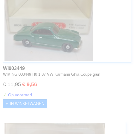
WI003449
WIKING 003449 H0 1:87 VW Karmann Ghia Coupé grün
€ 11,95
€ 9,56
✓
Op voorraad
IN WINKELWAGEN