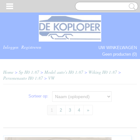
Inloggen
Registreren
UW WINKELWAGEN
Geen producten
(0)
COMPLEET.
Home
>
Sp H0 1:87
>
Model auto's H0 1:87
>
Wiking H0 1:87
>
Personenauto H0 1:87
>
VW
Sorteer op:
1
2
3
4
»