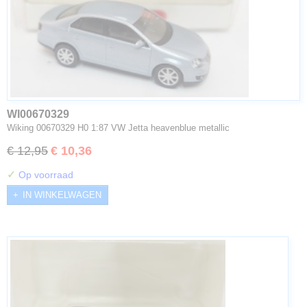
WI00670329
Wiking 00670329 H0 1:87 VW Jetta heavenblue metallic
€ 12,95
€ 10,36
✓
Op voorraad
IN WINKELWAGEN