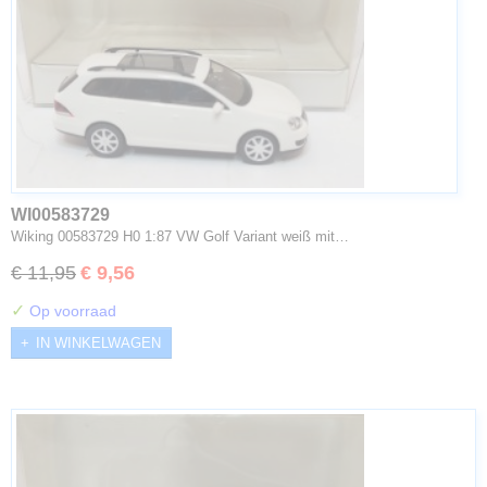
WI00583729
Wiking 00583729 H0 1:87 VW Golf Variant weiß mit…
€ 11,95
€ 9,56
✓
Op voorraad
IN WINKELWAGEN