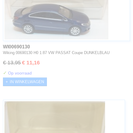
WI00690130
Wiking 00690130 H0 1:87 VW PASSAT Coupe DUNKELBLAU
€ 13,95
€ 11,16
✓
Op voorraad
IN WINKELWAGEN