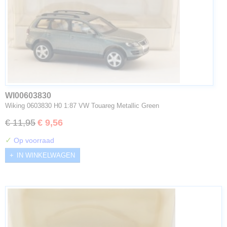
WI00603830
Wiking 0603830 H0 1:87 VW Touareg Metallic Green
€ 11,95
€ 9,56
✓
Op voorraad
IN WINKELWAGEN