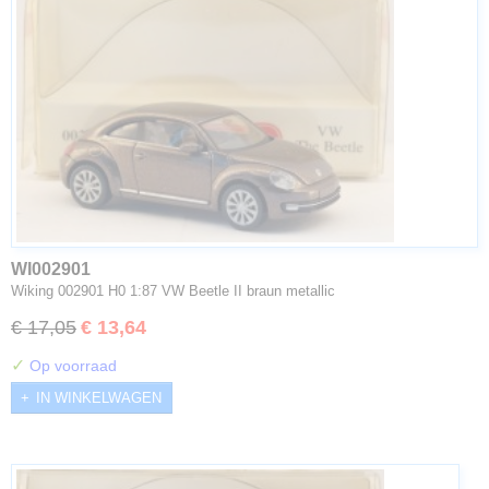
WI002901
Wiking 002901 H0 1:87 VW Beetle II braun metallic
€ 17,05
€ 13,64
✓
Op voorraad
IN WINKELWAGEN