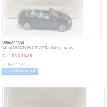
WI00620330
Wiking 00620330 H0 1:87 VW Eos Cabrio in scharz
€ 12,95
€ 10,36
✓
Op voorraad
IN WINKELWAGEN