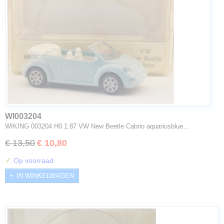
WI003204
WIKING 003204 H0 1:87 VW New Beetle Cabrio aquariusblue…
€ 13,50
€ 10,80
✓
Op voorraad
IN WINKELWAGEN