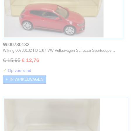
WI00730132
Wiking 00730132 H0 1:87 VW Volkswagen Scirocco Sportcoupe…
€ 15,95
€ 12,76
✓
Op voorraad
IN WINKELWAGEN