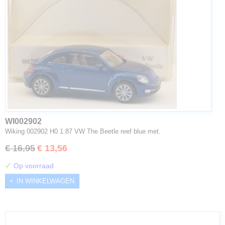
WI002902
Wiking 002902 H0 1:87 VW The Beetle reef blue met.
€ 16,95
€ 13,56
✓
Op voorraad
IN WINKELWAGEN