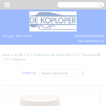
Inloggen
Registreren
UW WINKELWAGEN
Geen producten
(0)
COMPLEET.
Home
>
Sp H0 1:87
>
Toebehoren alle merken H0 1:87
>
Viessmann H0
1:87
>
Algemeen
Sorteer op: