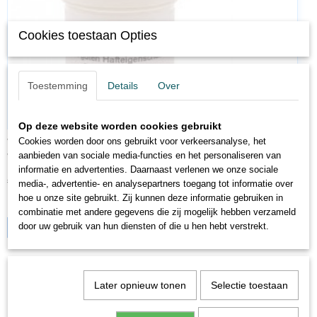
Cookies toestaan Opties
Toestemming
Details
Over
Op deze website worden cookies gebruikt
Cookies worden door ons gebruikt voor verkeersanalyse, het
VI6857
aanbieden van sociale media-functies en het personaliseren van
Viessmann 6857 Precisievet Hoogwaardig smeermiddel met…
informatie en advertenties. Daarnaast verlenen we onze sociale
€ 12,95
€ 10,36
media-, advertentie- en analysepartners toegang tot informatie over
hoe u onze site gebruikt. Zij kunnen deze informatie gebruiken in
✓
Op voorraad
combinatie met andere gegevens die zij mogelijk hebben verzameld
door uw gebruik van hun diensten of die u hen hebt verstrekt.
IN WINKELWAGEN
Later opnieuw tonen
Selectie toestaan