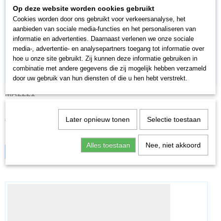
Op deze website worden cookies gebruikt
Cookies worden door ons gebruikt voor verkeersanalyse, het
aanbieden van sociale media-functies en het personaliseren van
informatie en advertenties. Daarnaast verlenen we onze sociale
media-, advertentie- en analysepartners toegang tot informatie over
hoe u onze site gebruikt. Zij kunnen deze informatie gebruiken in
combinatie met andere gegevens die zij mogelijk hebben verzameld
door uw gebruik van hun diensten of die u hen hebt verstrekt.
MA2221
Marklin 2221 Gebogen spoor Lengte 1/1 = 30°.
€ 3,89
€ 2,72
Later opnieuw tonen
Selectie toestaan
✓
Op voorraad
Alles toestaan
Nee, niet akkoord
IN WINKELWAGEN