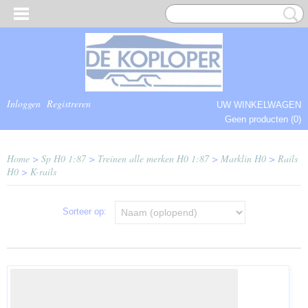
Inloggen
Registreren
UW WINKELWAGEN
Geen producten
(0)
COMPLEET.
Home
>
Sp H0 1:87
>
Treinen alle merken H0 1:87
>
Marklin H0
>
Rails
H0
>
K-rails
Sorteer op: