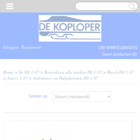
Inloggen
Registreren
UW WINKELWAGEN
Geen producten
(0)
COMPLEET.
Home
>
Sp H0 1:87
>
Bouwdozen alle merken H0 1:87
>
Busch H0 1:87
>
Auto's 1:87
>
Ambulance en Hulpdiensten H0 1:87
Sorteer op: