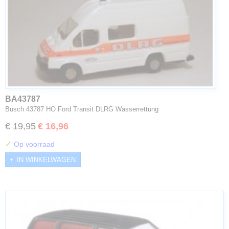
BA43787
Busch 43787 HO Ford Transit DLRG Wasserrettung
€ 19,95
€ 16,96
✓
Op voorraad
IN WINKELWAGEN