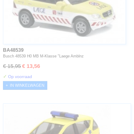
BA48539
Busch 48539 H0 MB M-Klasse "Laege Amblnz
€ 15,95
€ 13,56
✓
Op voorraad
IN WINKELWAGEN