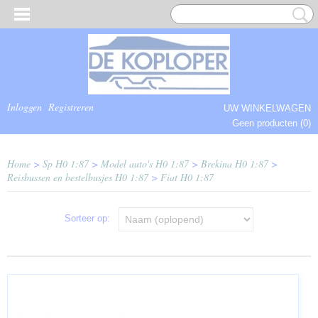
Inloggen
Registreren
UW WINKELWAGEN
Geen producten
(0)
COMPLEET.
Home
>
Sp H0 1:87
>
Model auto's H0 1:87
>
Brekina H0 1:87
>
Reisbussen en bestelbusjes H0 1:87
>
Fiat H0 1:87
Sorteer op: