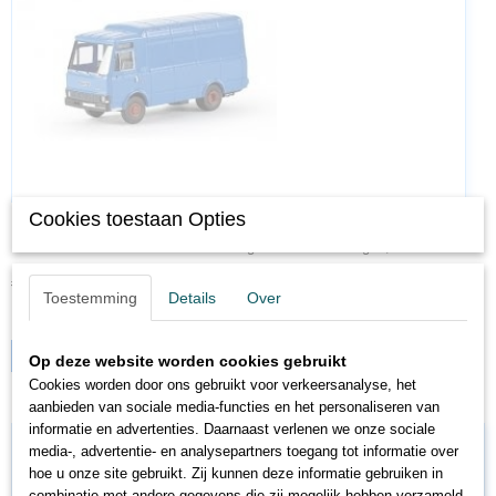
Cookies toestaan Opties
BK34501
Brekina 34500 H0 Fiat Gamma Zeta gesloten bestelwagen,…
€ 13,90
€ 12,51
Toestemming
Details
Over
✓
Op voorraad
IN WINKELWAGEN
Op deze website worden cookies gebruikt
Cookies worden door ons gebruikt voor verkeersanalyse, het
aanbieden van sociale media-functies en het personaliseren van
informatie en advertenties. Daarnaast verlenen we onze sociale
media-, advertentie- en analysepartners toegang tot informatie over
hoe u onze site gebruikt. Zij kunnen deze informatie gebruiken in
combinatie met andere gegevens die zij mogelijk hebben verzameld