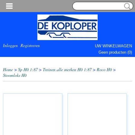
Inloggen
Registreren
UW WINKELWAGEN
Geen producten
(0)
COMPLEET.
Home
>
Sp H0 1:87
>
Treinen alle merken H0 1:87
>
Roco H0
>
Stoomloks H0