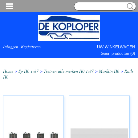
Inloggen
Registreren
UW WINKELWAGEN
Geen producten
(0)
COMPLEET.
Home
>
Sp H0 1:87
>
Treinen alle merken H0 1:87
>
Marklin H0
>
Rails
H0