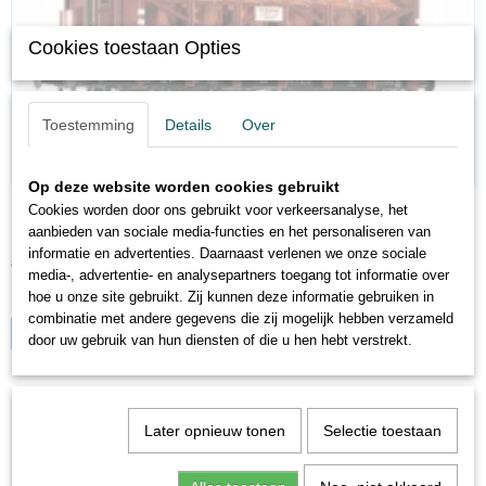
Cookies toestaan Opties
Toestemming
Details
Over
Op deze website worden cookies gebruikt
FL5721K
Cookies worden door ons gebruikt voor verkeersanalyse, het
FL 5721 K DR III Z Zure ketelwagen met remmershuis"VEB…
aanbieden van sociale media-functies en het personaliseren van
informatie en advertenties. Daarnaast verlenen we onze sociale
€ 28,95
€ 26,05
media-, advertentie- en analysepartners toegang tot informatie over
hoe u onze site gebruikt. Zij kunnen deze informatie gebruiken in
✓
Op voorraad
combinatie met andere gegevens die zij mogelijk hebben verzameld
IN WINKELWAGEN
door uw gebruik van hun diensten of die u hen hebt verstrekt.
Later opnieuw tonen
Selectie toestaan