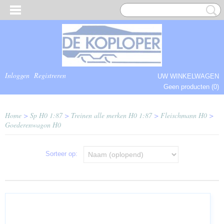
Inloggen
Registreren
UW WINKELWAGEN
Geen producten
(0)
COMPLEET.
Home
>
Sp H0 1:87
>
Treinen alle merken H0 1:87
>
Fleischmann H0
>
Goederenwagon H0
Sorteer op: