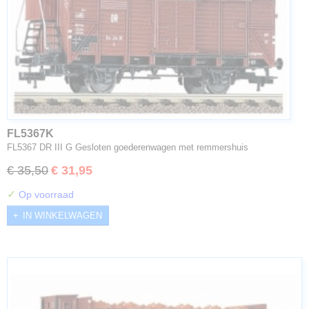
FL5367K
FL5367 DR III G Gesloten goederenwagen met remmershuis
€ 35,50
€ 31,95
✓
Op voorraad
IN WINKELWAGEN