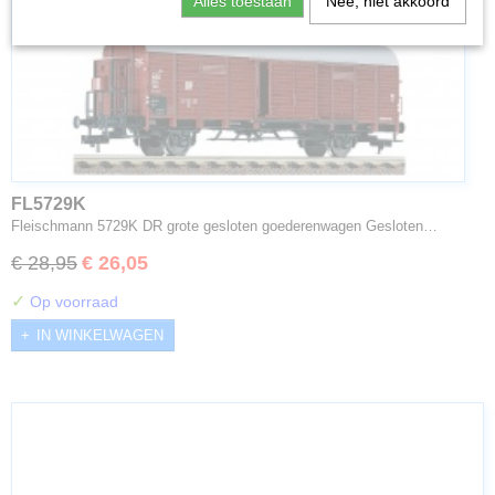
Alles toestaan
Nee, niet akkoord
FL5729K
Fleischmann 5729K DR grote gesloten goederenwagen Gesloten…
€ 28,95
€ 26,05
✓
Op voorraad
IN WINKELWAGEN