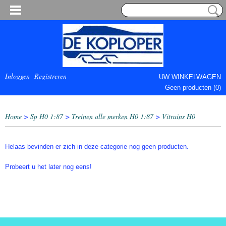
Inloggen
Registreren
UW WINKELWAGEN
Geen producten
(0)
COMPLEET.
Home
>
Sp H0 1:87
>
Treinen alle merken H0 1:87
>
Vitrains H0
Helaas bevinden er zich in deze categorie nog geen producten.
Probeert u het later nog eens!