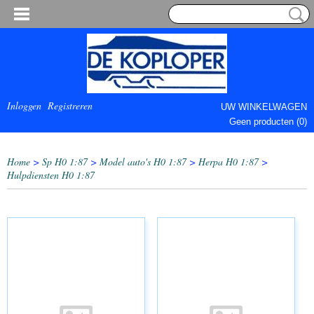
Inloggen
Registreren
UW WINKELWAGEN
Geen producten
(0)
COMPLEET.
Home
>
Sp H0 1:87
>
Model auto's H0 1:87
>
Herpa H0 1:87
>
Hulpdiensten H0 1:87