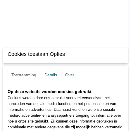
Cookies toestaan Opties
MA74103
Marklin 74103 H0 Betonnen mast Pak van 5 stuks. Ronde mast…
€ 41,99
€ 29,39
Toestemming
Details
Over
✓
Op voorraad
IN WINKELWAGEN
Op deze website worden cookies gebruikt
Cookies worden door ons gebruikt voor verkeersanalyse, het
aanbieden van sociale media-functies en het personaliseren van
informatie en advertenties. Daarnaast verlenen we onze sociale
media-, advertentie- en analysepartners toegang tot informatie over
hoe u onze site gebruikt. Zij kunnen deze informatie gebruiken in
combinatie met andere gegevens die zij mogelijk hebben verzameld