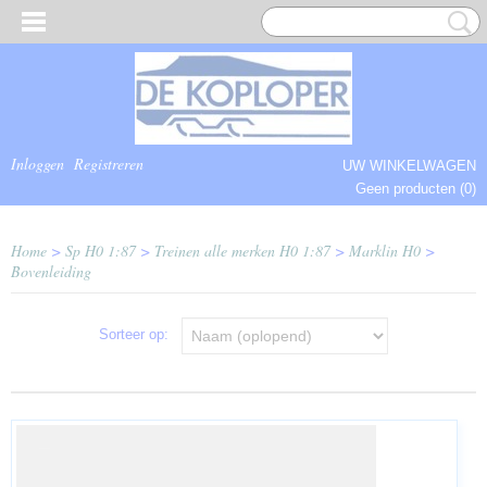
Inloggen
Registreren
UW WINKELWAGEN
Geen producten
(0)
COMPLEET.
Home
>
Sp H0 1:87
>
Treinen alle merken H0 1:87
>
Marklin H0
>
Bovenleiding
Sorteer op: