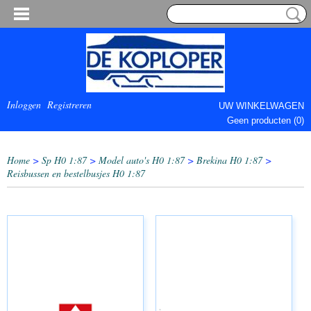
Inloggen
Registreren
UW WINKELWAGEN
Geen producten
(0)
COMPLEET.
Home
>
Sp H0 1:87
>
Model auto's H0 1:87
>
Brekina H0 1:87
>
Reisbussen en bestelbusjes H0 1:87