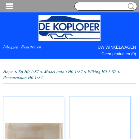
Inloggen
Registreren
UW WINKELWAGEN
Geen producten
(0)
COMPLEET.
Home
>
Sp H0 1:87
>
Model auto's H0 1:87
>
Wiking H0 1:87
>
Personenauto H0 1:87