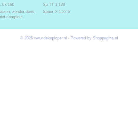
1:87/160
Sp TT 1:120
dozen, zonder doos,
Spoor G 1:22.5
niet compleet.
© 2026 www.dekoploper.nl - Powered by Shoppagina.nl