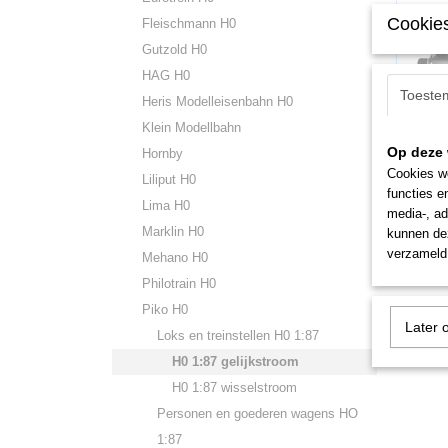
Cookies
Fleischmann H0
Gutzold H0
HAG H0
Toeste
Heris Modelleisenbahn H0
Klein Modellbahn
PI5002
Op deze 
Piko 50
Hornby
Cookies wo
Liliput H0
€ 189
functies e
Lima H0
media-, ad
Marklin H0
kunnen dez
verzameld 
Mehano H0
Philotrain H0
Piko H0
Later 
Loks en treinstellen H0 1:87
H0 1:87 gelijkstroom
H0 1:87 wisselstroom
Personen en goederen wagens HO
1:87