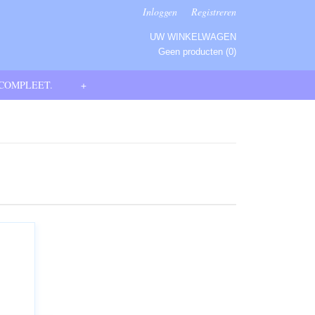
Inloggen
Registreren
UW WINKELWAGEN
Geen producten
(0)
 COMPLEET.
+