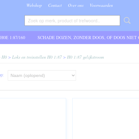
Webshop
Contact
Over ons
Voorwaarden
 H0E 1:87/160
SCHADE DOZEN, ZONDER DOOS, OF DOOS NIET
o H0
>
Loks en treinstellen H0 1:87
>
H0 1:87 gelijkstroom
 op: