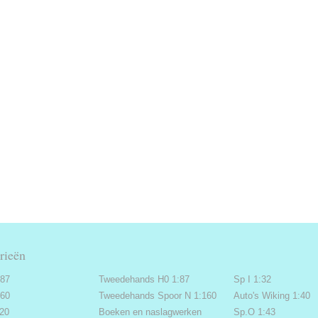
rieën
:87
Tweedehands H0 1:87
Sp I 1:32
160
Tweedehands Spoor N 1:160
Auto's Wiking 1:40
220
Boeken en naslagwerken
Sp.O 1:43