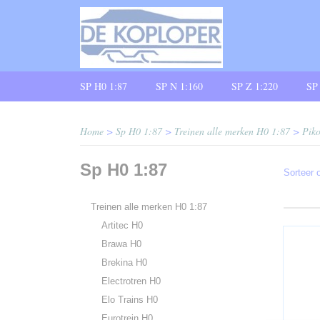
SP H0 1:87
SP N 1:160
SP Z 1:220
SP
Home
>
Sp H0 1:87
>
Treinen alle merken H0 1:87
>
Pik
Sp H0 1:87
Sorteer
Treinen alle merken H0 1:87
Artitec H0
Brawa H0
Brekina H0
Electrotren H0
Elo Trains H0
Eurotrein H0