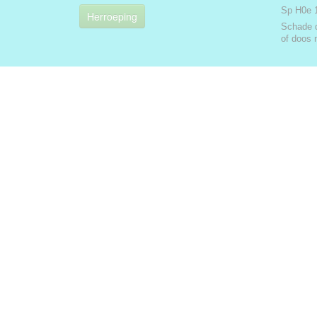
Sp H0e 
Herroeping
Schade 
of doos 