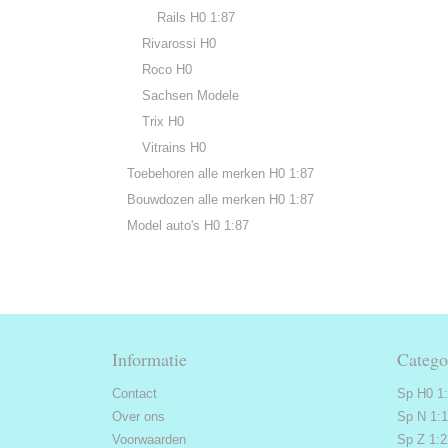
Rails H0 1:87
Rivarossi H0
Roco H0
Sachsen Modele
Trix H0
Vitrains H0
Toebehoren alle merken H0 1:87
Bouwdozen alle merken H0 1:87
Model auto's H0 1:87
Informatie
Catego
Contact
Sp H0 1
Over ons
Sp N 1:
Voorwaarden
Sp Z 1: