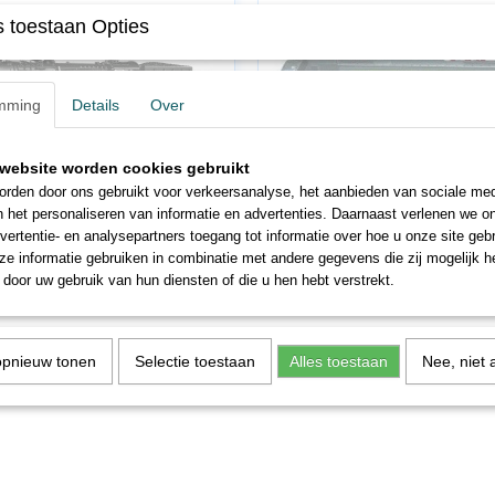
 toestaan Opties
mming
Details
Over
5
PI57469
website worden cookies gebruikt
025 HO BR41 Analoog
Piko 57469 H0 E-lok ES64 F4 MRC
rden door ons gebruikt voor verkeersanalyse, het aanbieden van sociale med
,00
€ 151,20
€ 99,00
€ 84,15
n het personaliseren van informatie en advertenties. Daarnaast verlenen we o
vertentie- en analysepartners toegang tot informatie over hoe u onze site gebru
e informatie gebruiken in combinatie met andere gegevens die zij mogelijk 
door uw gebruik van hun diensten of die u hen hebt verstrekt.
opnieuw tonen
Selectie toestaan
Alles toestaan
Nee, niet 