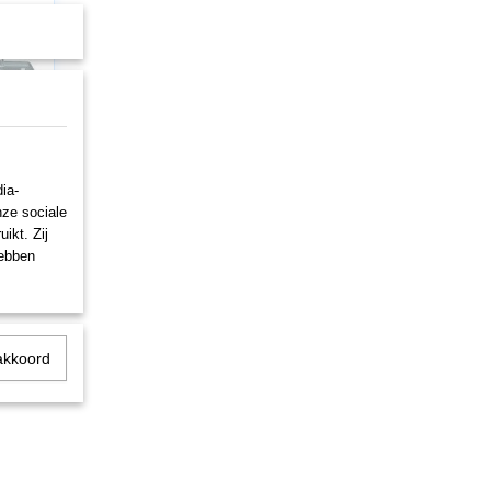
E/ACTS
ia-
nze sociale
ikt. Zij
hebben
akkoord