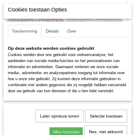
Cookies toestaan Opties
Toestemming
Details
Over
Op deze website worden cookies gebruikt
Cookies worden door ons gebruikt voor verkeersanalyse, het
MA42563
aanbieden van sociale media-functies en het personaliseren van
Märklin 42563 H0 Vierdelige set silberlingen…
informatie en advertenties. Daarnaast verlenen we onze sociale
€ 219,00
€ 186,15
media-, advertentie- en analysepartners toegang tot informatie over
hoe u onze site gebruikt. Zij kunnen deze informatie gebruiken in
✓
Op voorraad
combinatie met andere gegevens die zij mogelijk hebben verzameld
door uw gebruik van hun diensten of die u hen hebt verstrekt.
IN WINKELWAGEN
Later opnieuw tonen
Selectie toestaan
Alles toestaan
Nee, niet akkoord