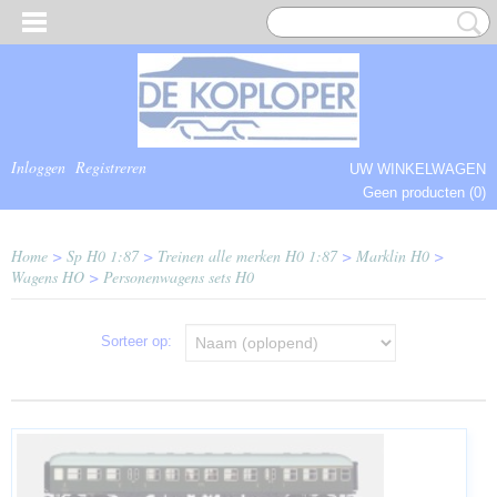
Inloggen
Registreren
UW WINKELWAGEN
Geen producten
(0)
COMPLEET.
Home
>
Sp H0 1:87
>
Treinen alle merken H0 1:87
>
Marklin H0
>
Wagens HO
>
Personenwagens sets H0
Sorteer op: