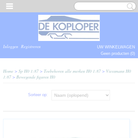
Inloggen
Registreren
UW WINKELWAGEN
Geen producten
(0)
COMPLEET.
Home
>
Sp H0 1:87
>
Toebehoren alle merken H0 1:87
>
Viessmann H0
1:87
>
Bewegende figuren H0
Sorteer op: