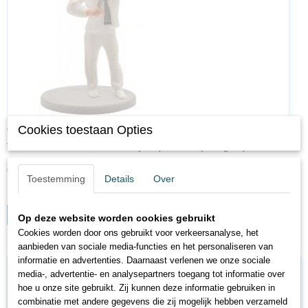
Cookies toestaan Opties
VI5008
Viessmann 5008 H0 Metselaar bij het pleisteren (bewegend)
€ 34,95
€ 27,96
Toestemming
Details
Over
✓
Op voorraad
IN WINKELWAGEN
Op deze website worden cookies gebruikt
Cookies worden door ons gebruikt voor verkeersanalyse, het
aanbieden van sociale media-functies en het personaliseren van
informatie en advertenties. Daarnaast verlenen we onze sociale
media-, advertentie- en analysepartners toegang tot informatie over
hoe u onze site gebruikt. Zij kunnen deze informatie gebruiken in
combinatie met andere gegevens die zij mogelijk hebben verzameld