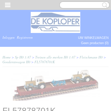
Inloggen
Registreren
UW WINKELWAGEN
Geen producten
(0)
COMPLEET.
Home
>
Sp H0 1:87
>
Treinen alle merken H0 1:87
>
Fleischmann H0
>
Goederenwagon H0
>
FL57878701K
FL57878701K