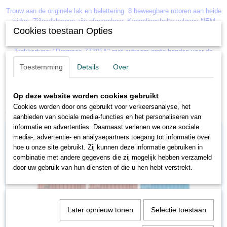
Trouw aan de originele lak en belettering. 8 beweegbare rotoren aan beide
zijden. Zijlaadkleppen zijn afneembaar. Koppelingsholte volgens NEM
Cookies toestaan Opties
362, kinematica voor kortkoppeling.
Trekkertype: "Progress ZT305A" met extreem grote banden voor de
hellingversie, exclusief van Busch voor Fleischmann.
Toestemming
Details
Over
Bijpassende ploegen (Preiser) per tractor in transportvolgorde op echt
houten laadframe.
Op deze website worden cookies gebruikt
Cookies worden door ons gebruikt voor verkeersanalyse, het
Ook interessant
aanbieden van sociale media-functies en het personaliseren van
informatie en advertenties. Daarnaast verlenen we onze sociale
media-, advertentie- en analysepartners toegang tot informatie over
hoe u onze site gebruikt. Zij kunnen deze informatie gebruiken in
combinatie met andere gegevens die zij mogelijk hebben verzameld
door uw gebruik van hun diensten of die u hen hebt verstrekt.
Later opnieuw tonen
Selectie toestaan