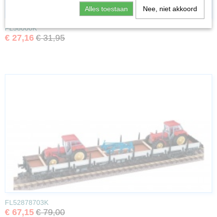
Alles toestaan
Nee, niet akkoord
FL58000K
€ 27,16
€ 31,95
FL52878703K
€ 67,15
€ 79,00