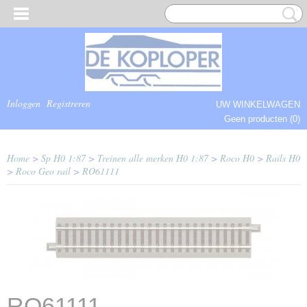
Inloggen
Registreren
UW WINKELWAGEN
Geen producten
(0)
COMPLEET.
Home
>
Sp H0 1:87
>
Treinen alle merken H0 1:87
>
Roco H0
>
Rails H0
>
Roco Geo rail
>
RO61111
RO61111