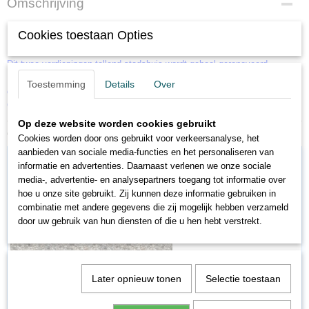
Omschrijving
Cookies toestaan Opties
Faller 130456 H0 Gerenoveerd Stadhuis
Dit twee verdiepingen tellend stadshuis wordt geheel gerenoveerd.
Dit bouwpakket bevat: 149 onderdelen in 6 kleuren, raamfolie, 1 masker
Toestemming
Details
Over
en 1 bouwhandleiding.
Gebruik voor het knutselen FALLER - kunststoflijm.
Op deze website worden cookies gebruikt
Ook interessant
Cookies worden door ons gebruikt voor verkeersanalyse, het
aanbieden van sociale media-functies en het personaliseren van
informatie en advertenties. Daarnaast verlenen we onze sociale
media-, advertentie- en analysepartners toegang tot informatie over
hoe u onze site gebruikt. Zij kunnen deze informatie gebruiken in
combinatie met andere gegevens die zij mogelijk hebben verzameld
door uw gebruik van hun diensten of die u hen hebt verstrekt.
Later opnieuw tonen
Selectie toestaan