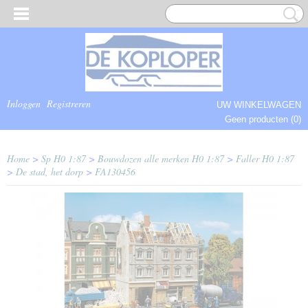
Inloggen
Registreren
UW WINKELWAGEN
Geen producten
(0)
COMPLEET.
Home
>
Sp H0 1:87
>
Bouwdozen alle merken H0 1:87
>
Faller H0 1:87
>
De stad, het dorp
>
FA130456