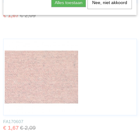
Alles toestaan
Nee, niet akkoord
FA170626
€ 1,67
€ 2,09
FA170607
€ 1,67
€ 2,09