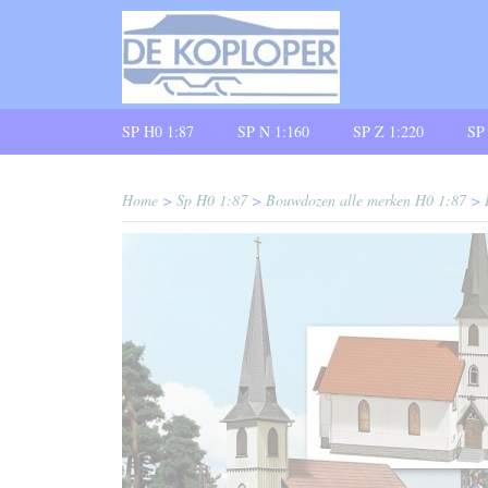
SP H0 1:87
SP N 1:160
SP Z 1:220
SP
Home
>
Sp H0 1:87
>
Bouwdozen alle merken H0 1:87
>