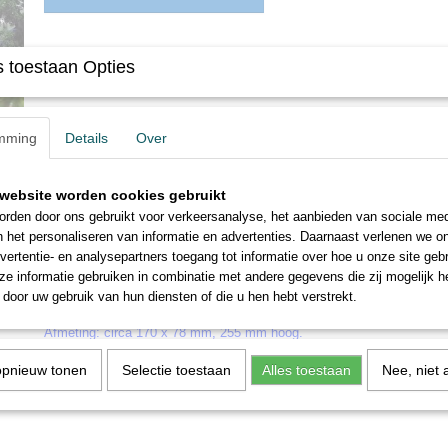
Omschrijving
 toestaan Opties
Busch 1430 H0 "Kerk Elend "
Bouwpakket voor een model van de kleinste houten kerk van Duitsland
mming
Details
Over
dorp Elend in het Harzgebergte en werd in 1897 als kerk ingewijd. Net a
de wanden in het model gemaakt van echt hout. Het dak, regengoten e
kunststof. De in kleur bedrukte vensterruiten komen met extra binnenve
website worden cookies gebruikt
Busch verlichtingsset 4280) het beste tot hun recht.
rden door ons gebruikt voor verkeersanalyse, het aanbieden van sociale med
n het personaliseren van informatie en advertenties. Daarnaast verlenen we o
De montage is bijzonder eenvoudig dankzij een stabiele, in elkaar gri
vertentie- en analysepartners toegang tot informatie over hoe u onze site gebru
die is bekleed met de gesneden en gekleurde houten delen. Bovendien
e informatie gebruiken in combinatie met andere gegevens die zij mogelijk 
hobbymes en universele lijm (bijv.UHU® Kraft) nodig.
door uw gebruik van hun diensten of die u hen hebt verstrekt.
Afmeting: circa 170 x 78 mm, 255 mm hoog.
opnieuw tonen
Selectie toestaan
Alles toestaan
Nee, niet 