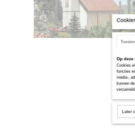
Cookies
Toeste
Op deze 
Cookies wo
functies e
media-, ad
kunnen dez
verzameld 
Later 