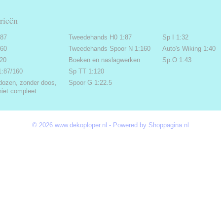
rieën
:87
Tweedehands H0 1:87
Sp I 1:32
160
Tweedehands Spoor N 1:160
Auto's Wiking 1:40
220
Boeken en naslagwerken
Sp.O 1:43
1:87/160
Sp TT 1:120
dozen, zonder doos,
Spoor G 1:22.5
niet compleet.
© 2026 www.dekoploper.nl - Powered by Shoppagina.nl