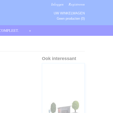
Inloggen
Registreren
UW WINKELWAGEN
Geen producten
(0)
 COMPLEET.
+
Ook interessant