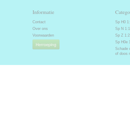
Informatie
Catego
Contact
Sp H0 1
Over ons
Sp N 1:
Voorwaarden
Sp Z 1:
Sp H0e 
Herroeping
Schade 
of doos 