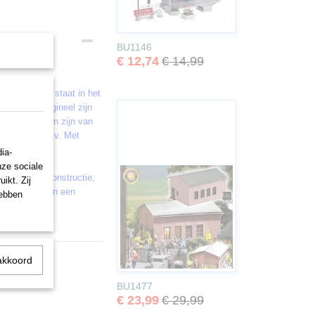
BU1146
€ 12,74
€ 14,99
. Het model staat in het
ls in het origineel zijn
n regenpijpen zijn van
rlichting (bijv. Met
ia-
nze sociale
jpende onderconstructie,
ikt. Zij
 heb je alleen een
hebben
akkoord
BU1477
€ 23,99
€ 29,99