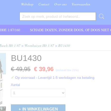
Webshop
Contact
Over ons
Voorwaarden
 H0E 1:87/160
SCHADE DOZEN, ZONDER DOOS, OF DOOS NIET
Busch H0 1:87
>
Woonhuizen H0 1:87
>
BU1430
BU1430
€ 49,95
€ 39,96
(inclusief btw 21%)
✓
Op voorraad
- Levertijd 1-5 werkdagen na betaling
Aantal
IN WINKELWAGEN