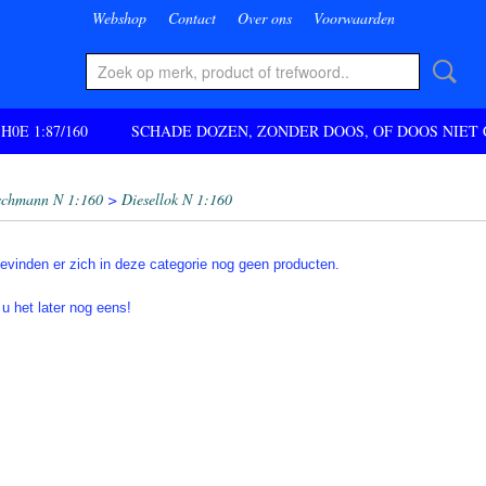
Webshop
Contact
Over ons
Voorwaarden
 H0E 1:87/160
SCHADE DOZEN, ZONDER DOOS, OF DOOS NIET
schmann N 1:160
>
Diesellok N 1:160
evinden er zich in deze categorie nog geen producten.
 u het later nog eens!