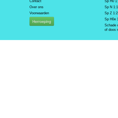
Contact
Sp H0 1
Over ons
Sp N 1:
Voorwaarden
Sp Z 1:
Sp H0e 
Herroeping
Schade 
of doos 