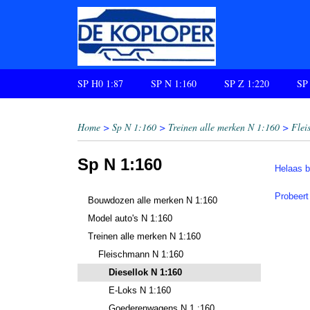
SP H0 1:87
SP N 1:160
SP Z 1:220
SP
Home
>
Sp N 1:160
>
Treinen alle merken N 1:160
>
Flei
Sp N 1:160
Helaas b
Probeert
Bouwdozen alle merken N 1:160
Model auto's N 1:160
Treinen alle merken N 1:160
Fleischmann N 1:160
Diesellok N 1:160
E-Loks N 1:160
Goederenwagens N 1 :160