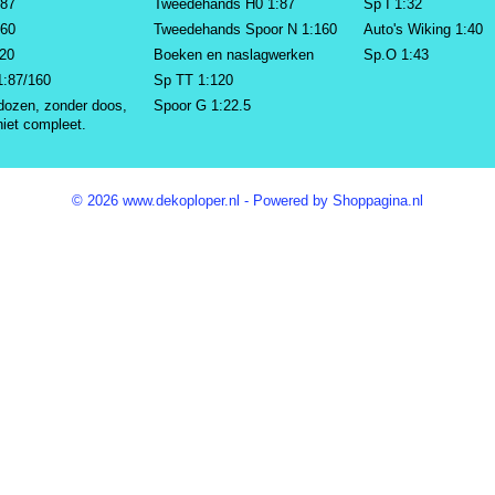
:87
Tweedehands H0 1:87
Sp I 1:32
160
Tweedehands Spoor N 1:160
Auto's Wiking 1:40
220
Boeken en naslagwerken
Sp.O 1:43
1:87/160
Sp TT 1:120
dozen, zonder doos,
Spoor G 1:22.5
niet compleet.
© 2026 www.dekoploper.nl - Powered by Shoppagina.nl