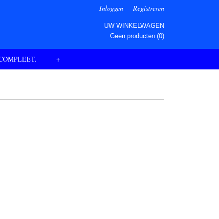
Inloggen
Registreren
UW WINKELWAGEN
Geen producten
(0)
 COMPLEET.
+