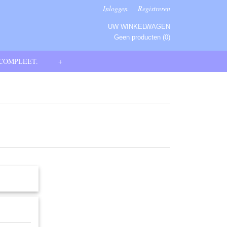
Inloggen
Registreren
UW WINKELWAGEN
Geen producten
(0)
 COMPLEET.
+