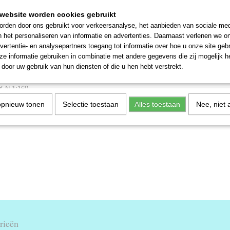
website worden cookies gebruikt
rden door ons gebruikt voor verkeersanalyse, het aanbieden van sociale med
n het personaliseren van informatie en advertenties. Daarnaast verlenen we o
vertentie- en analysepartners toegang tot informatie over hoe u onze site gebru
e informatie gebruiken in combinatie met andere gegevens die zij mogelijk 
door uw gebruik van hun diensten of die u hen hebt verstrekt.
-374A
arish 379-374A 45ft Containers
 X N 1:160
opnieuw tonen
Selectie toestaan
Alles toestaan
Nee, niet 
€ 7,61
rieën