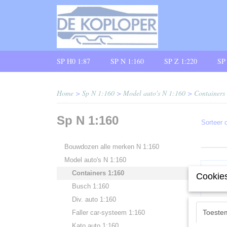
SP H0 1:87
SP N 1:160
SP Z 1:220
SP
Home
>
Sp N 1:160
>
Model auto's N 1:160
>
Containers
Sp N 1:160
Sorteer
Bouwdozen alle merken N 1:160
Model auto's N 1:160
Containers 1:160
Cookies
Busch 1:160
Div. auto 1:160
Toeste
Faller car-systeem 1:160
Kato auto 1:160