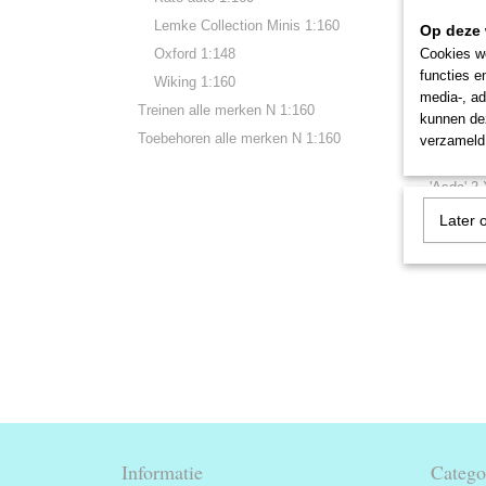
Lemke Collection Minis 1:160
Op deze 
Oxford 1:148
Cookies wo
functies e
Wiking 1:160
media-, ad
Treinen alle merken N 1:160
kunnen dez
Toebehoren alle merken N 1:160
verzameld 
GF379
Graham F
'Asda' 2
Later 
€ 8,95
Informatie
Catego