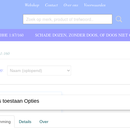
Webshop
Contact
Over ons
Voorwaarden
 H0E 1:87/160
SCHADE DOZEN, ZONDER DOOS, OF DOOS NIET
 1:160
 op:
 toestaan Opties
mming
Details
Over