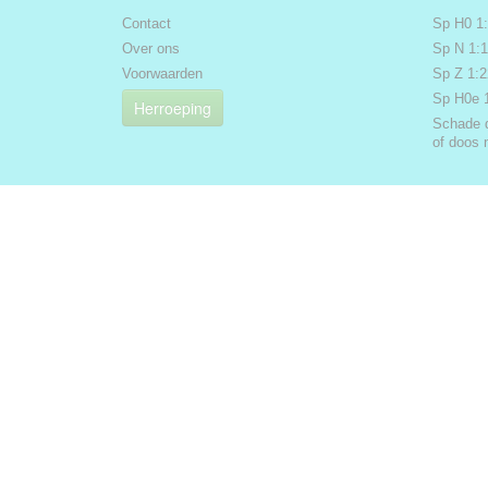
Contact
Sp H0 1
Over ons
Sp N 1:
Voorwaarden
Sp Z 1:
Sp H0e 
Herroeping
Schade 
of doos 