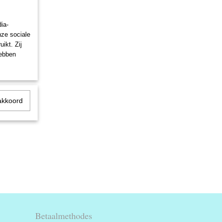
ia-
nze sociale
ikt. Zij
hebben
akkoord
Betaalmethodes