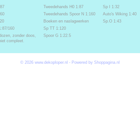
:87
Tweedehands H0 1:87
Sp I 1:32
160
Tweedehands Spoor N 1:160
Auto's Wiking 1:40
220
Boeken en naslagwerken
Sp.O 1:43
1:87/160
Sp TT 1:120
dozen, zonder doos,
Spoor G 1:22.5
niet compleet.
© 2026 www.dekoploper.nl - Powered by Shoppagina.nl