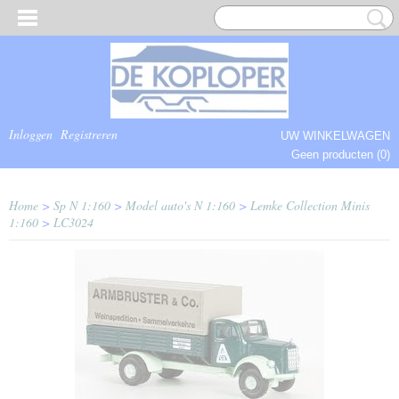
Inloggen
Registreren
UW WINKELWAGEN
Geen producten
(0)
COMPLEET.
Home
>
Sp N 1:160
>
Model auto's N 1:160
>
Lemke Collection Minis
1:160
>
LC3024