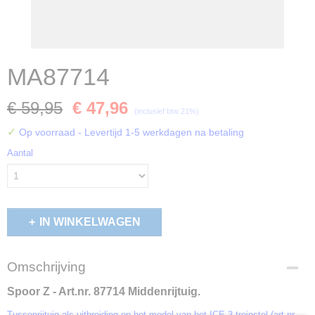
MA87714
€ 59,95
€ 47,96
(inclusief btw 21%)
✓
Op voorraad
- Levertijd 1-5 werkdagen na betaling
Aantal
IN WINKELWAGEN
Omschrijving
Spoor Z - Art.nr. 87714
Middenrijtuig.
Tussenrijtuig als uitbreiding op het model van het ICE 3-treinstel (art.nr.