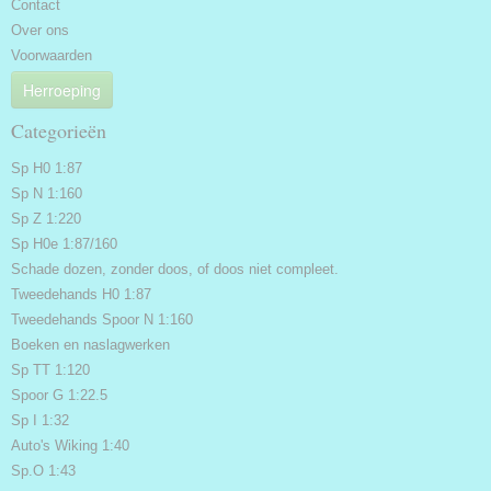
Contact
Over ons
Voorwaarden
Herroeping
Categorieën
Sp H0 1:87
Sp N 1:160
Sp Z 1:220
Sp H0e 1:87/160
Schade dozen, zonder doos, of doos niet compleet.
Tweedehands H0 1:87
Tweedehands Spoor N 1:160
Boeken en naslagwerken
Sp TT 1:120
Spoor G 1:22.5
Sp I 1:32
Auto's Wiking 1:40
Sp.O 1:43