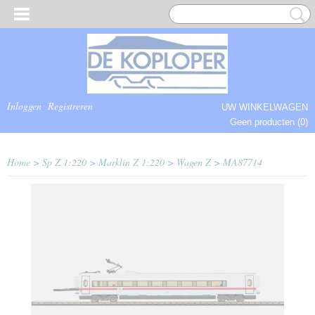
Inloggen
Registreren
UW WINKELWAGEN
Geen producten
(0)
COMPLEET.
Home
>
Sp Z 1:220
>
Marklin Z 1:220
>
Wagen Z
>
MA87714