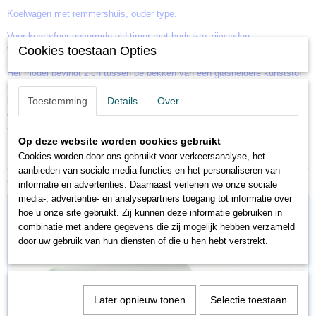
Koelwagen met remmershuis, ouder type.
Voor kerstsfeer gevormde old-timer met bedrukte zijwanden.
Cookies toestaan Opties
Wagenlengte over buffers 40 mm.
Het model bevindt zich tussen de bekken van een glasheldere kunststof
notenkraker; deze notenkraker en de wagen worden in een stervormige
Toestemming
Details
Over
blisterverpakking aangeboden, die aan de kerstboom gehangen kan
worden. Zo zet het model de serie met feestelijke motieven uit de
voorgaande jaren voort.
Op deze website worden cookies gebruikt
Cookies worden door ons gebruikt voor verkeersanalyse, het
aanbieden van sociale media-functies en het personaliseren van
Ook interessant
informatie en advertenties. Daarnaast verlenen we onze sociale
media-, advertentie- en analysepartners toegang tot informatie over
hoe u onze site gebruikt. Zij kunnen deze informatie gebruiken in
combinatie met andere gegevens die zij mogelijk hebben verzameld
door uw gebruik van hun diensten of die u hen hebt verstrekt.
Later opnieuw tonen
Selectie toestaan