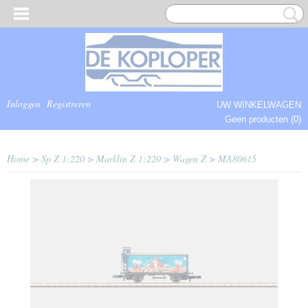
Inloggen
Registreren
UW WINKELWAGEN
Geen producten
(0)
COMPLEET.
Home
>
Sp Z 1:220
>
Marklin Z 1:220
>
Wagen Z
>
MA80615