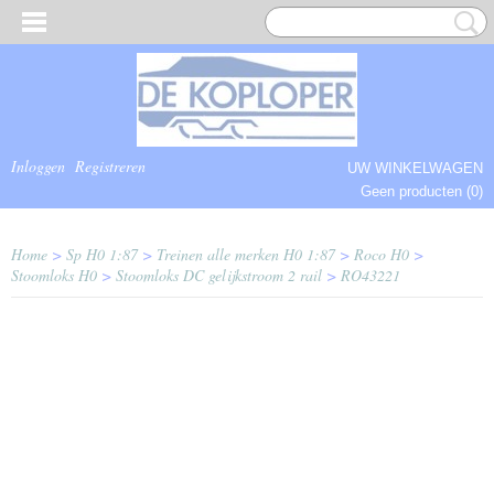
Inloggen
Registreren
UW WINKELWAGEN
Geen producten
(0)
COMPLEET.
Home
>
Sp H0 1:87
>
Treinen alle merken H0 1:87
>
Roco H0
>
Stoomloks H0
>
Stoomloks DC gelijkstroom 2 rail
>
RO43221