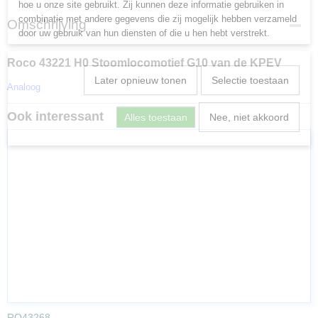
hoe u onze site gebruikt. Zij kunnen deze informatie gebruiken in
combinatie met andere gegevens die zij mogelijk hebben verzameld
Omschrijving
door uw gebruik van hun diensten of die u hen hebt verstrekt.
Noodzakelijk
Roco 43221 H0 Stoomlocomotief G10 van de KPEV
Door essentiële functies zoals paginanavigatie en toegang tot
Later opnieuw tonen
Selectie toestaan
Analoog
beveiligde delen van de website mogelijk te maken, dragen
noodzakelijke cookies bij aan de bruikbaarheid van een website.
Ook interessant
Alles toestaan
Nee, niet akkoord
Deze cookies zijn essentieel voor de correcte werking van de
website.
Statistieken
Statistische cookies verzamelen en verstrekken anonieme
gegevens om website-eigenaren te helpen begrijpen hoe gebruikers
omgaan met hun sites.
Marketing
Er worden cookies voor marketingdoeleinden gebruikt om
websitegebruikers te volgen. Het doel is om gebruikers relevante en
interessante advertenties te tonen, waardoor deze waardevoller
worden voor uitgevers en externe marketeers.
RO43268