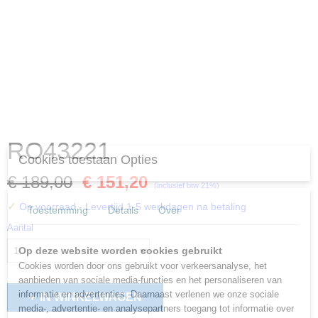
RO43221
Cookies toestaan Opties
€ 189,00
€ 151,20
(inclusief btw 21%)
✓
Op voorraad
- Levertijd 1-5 werkdagen na betaling
Toestemming
Details
Over
Aantal
Op deze website worden cookies gebruikt
Cookies worden door ons gebruikt voor verkeersanalyse, het
aanbieden van sociale media-functies en het personaliseren van
informatie en advertenties. Daarnaast verlenen we onze sociale
IN WINKELWAGEN
media-, advertentie- en analysepartners toegang tot informatie over