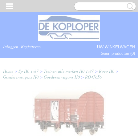
Inloggen
Registreren
UW WINKELWAGEN
Geen producten
(0)
COMPLEET.
Home
>
Sp H0 1:87
>
Treinen alle merken H0 1:87
>
Roco H0
>
Goederenwagens H0
>
Goederenwagons H0
>
RO47656