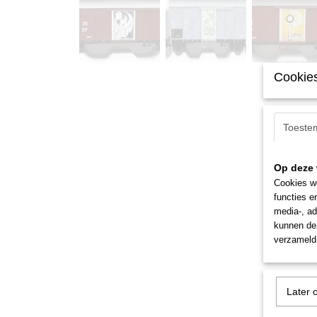
Cookies
Toeste
Op deze 
Cookies wo
functies e
media-, ad
kunnen dez
verzameld 
Later 