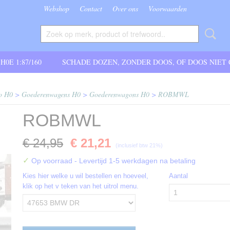
Webshop
Contact
Over ons
Voorwaarden
 H0E 1:87/160
SCHADE DOZEN, ZONDER DOOS, OF DOOS NIET
o H0
>
Goederenwagens H0
>
Goederenwagons H0
>
ROBMWL
ROBMWL
€ 24,95
€ 21,21
(inclusief btw 21%)
✓
Op voorraad
- Levertijd 1-5 werkdagen na betaling
Kies hier welke u wil bestellen en hoeveel,
Aantal
klik op het v teken van het uitrol menu.