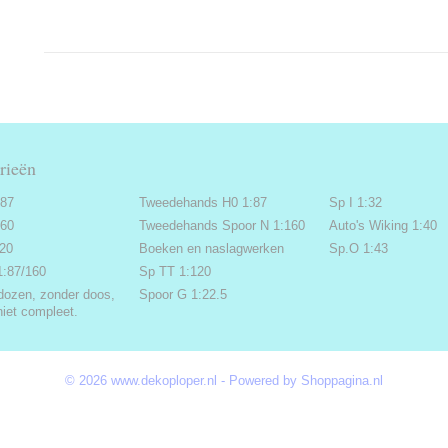
rieën
:87
Tweedehands H0 1:87
Sp I 1:32
160
Tweedehands Spoor N 1:160
Auto's Wiking 1:40
220
Boeken en naslagwerken
Sp.O 1:43
1:87/160
Sp TT 1:120
dozen, zonder doos,
Spoor G 1:22.5
niet compleet.
© 2026 www.dekoploper.nl - Powered by Shoppagina.nl