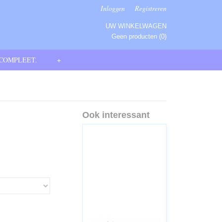
Inloggen
Registreren
UW WINKELWAGEN
Geen producten
(0)
 COMPLEET.
+
Ook interessant