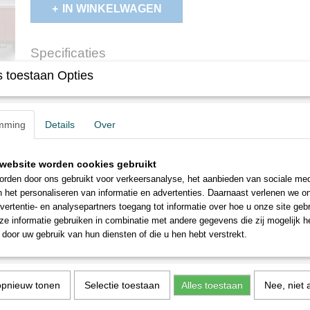
IN WINKELWAGEN
Specificaties
 toestaan Opties
Productcode
2043-205
Omschrijving
Roco H0 Goederenwagens 'BMW' van de DR
mming
Details
Over
website worden cookies gebruikt
rden door ons gebruikt voor verkeersanalyse, het aanbieden van sociale med
n het personaliseren van informatie en advertenties. Daarnaast verlenen we o
vertentie- en analysepartners toegang tot informatie over hoe u onze site gebru
e informatie gebruiken in combinatie met andere gegevens die zij mogelijk 
door uw gebruik van hun diensten of die u hen hebt verstrekt.
opnieuw tonen
Selectie toestaan
Alles toestaan
Nee, niet 