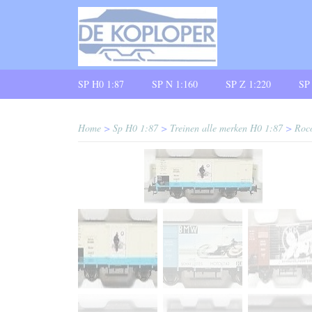
SP H0 1:87
SP N 1:160
SP Z 1:220
SP
Home
>
Sp H0 1:87
>
Treinen alle merken H0 1:87
>
Roc