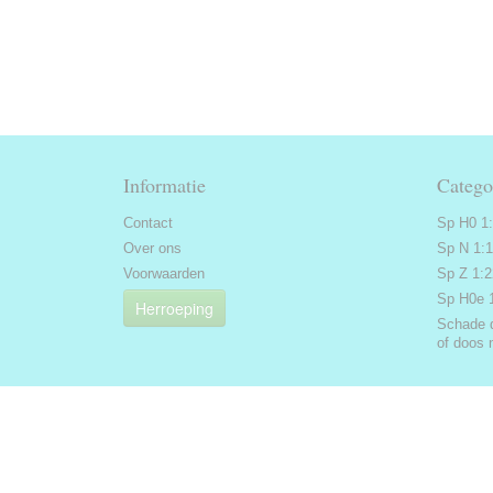
Informatie
Catego
Contact
Sp H0 1
Over ons
Sp N 1:
Voorwaarden
Sp Z 1:
Sp H0e 
Herroeping
Schade 
of doos 