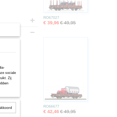
RO67027
€ 39,96
€ 49,95
ia-
nze sociale
ikt. Zij
hebben
RO66677
akkoord
€ 42,46
€ 49,95