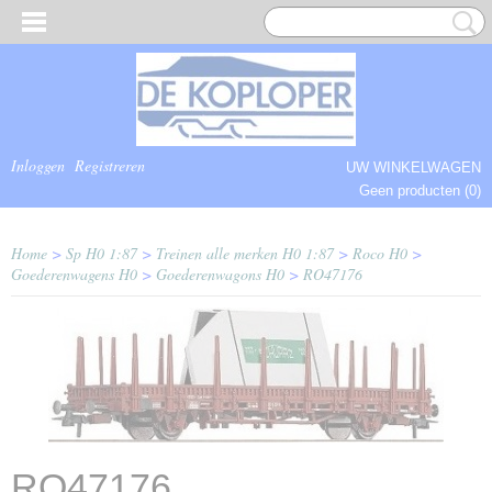
Inloggen
Registreren
UW WINKELWAGEN
Geen producten
(0)
COMPLEET.
Home
>
Sp H0 1:87
>
Treinen alle merken H0 1:87
>
Roco H0
>
Goederenwagens H0
>
Goederenwagons H0
>
RO47176
RO47176