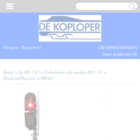
Inloggen
Registreren
UW WINKELWAGEN
Geen producten
(0)
COMPLEET.
Home
>
Sp H0 1:87
>
Toebehoren alle merken H0 1:87
>
Digikeijs/Digirails
>
DR425