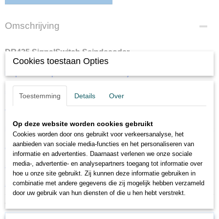
Omschrijving
DR425 SignalSwitch Seindecoder
Cookies toestaan Opties
Dit product is speciaal ontwikkeld om bijvoorbeeld Nederlandse
seinen met of zonder cijferbak gemakkelijk aan te sturen. Het grote
Toestemming
Details
Over
voordeel van de DR425 modules is dat er weinig bedrading
Op deze website worden cookies gebruikt
benodigd is en de module bijzonder klein is wat het makkelijk maakt
Cookies worden door ons gebruikt voor verkeersanalyse, het
aanbieden van sociale media-functies en het personaliseren van
deze weg te bouwen. De module is multiprotocol en heeft een
informatie en advertenties. Daarnaast verlenen we onze sociale
media-, advertentie- en analysepartners toegang tot informatie over
automatische anode/cathode detectie. Multi protocol Automatische
hoe u onze site gebruikt. Zij kunnen deze informatie gebruiken in
combinatie met andere gegevens die zij mogelijk hebben verzameld
anode/cathode detectie Geschikt voor alle Nederlandse seinbeelden
door uw gebruik van hun diensten of die u hen hebt verstrekt.
Ook interessant