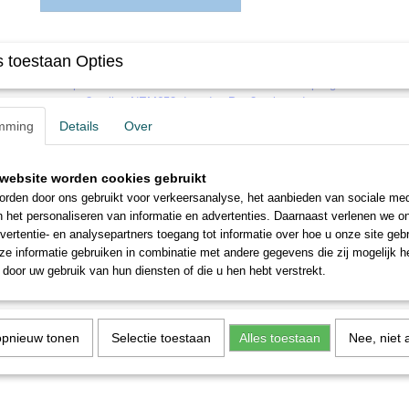
Omschrijving
 toestaan Opties
Verloopstekker bedoeld om treinstellen met een 21 polige MTC aanslu
van een 8 polige NEM652 decoder. Per 2 geleverd .
mming
Details
Over
website worden cookies gebruikt
rden door ons gebruikt voor verkeersanalyse, het aanbieden van sociale med
n het personaliseren van informatie en advertenties. Daarnaast verlenen we o
vertentie- en analysepartners toegang tot informatie over hoe u onze site gebru
e informatie gebruiken in combinatie met andere gegevens die zij mogelijk 
door uw gebruik van hun diensten of die u hen hebt verstrekt.
opnieuw tonen
Selectie toestaan
Alles toestaan
Nee, niet 