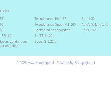
rieën
:87
Tweedehands H0 1:87
Sp I 1:32
160
Tweedehands Spoor N 1:160
Auto's Wiking 1:40
220
Boeken en naslagwerken
Sp.O 1:43
1:87/160
Sp TT 1:120
dozen, zonder doos,
Spoor G 1:22.5
niet compleet.
© 2026 www.dekoploper.nl - Powered by Shoppagina.nl