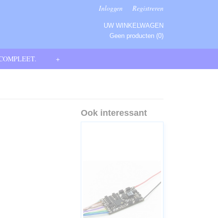
Inloggen
Registreren
UW WINKELWAGEN
Geen producten
(0)
 COMPLEET.
+
Ook interessant