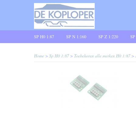
SP H0 1:87
SP N 1:160
SP Z 1:220
SP
Home
>
Sp H0 1:87
>
Toebehoren alle merken H0 1:87
>