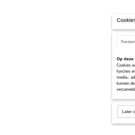
Cookies
Toeste
Op deze 
Cookies wo
functies e
media-, ad
kunnen dez
verzameld 
Later 