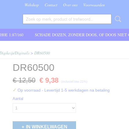
Webshop
Contact
Over ons
Voorwaarden
 H0E 1:87/160
SCHADE DOZEN, ZONDER DOOS, OF DOOS NIET
Digikeijs/Digirails
>
DR60500
DR60500
€ 12,50
€ 9,38
(inclusief btw 21%)
✓
Op voorraad
- Levertijd 1-5 werkdagen na betaling
Aantal
IN WINKELWAGEN