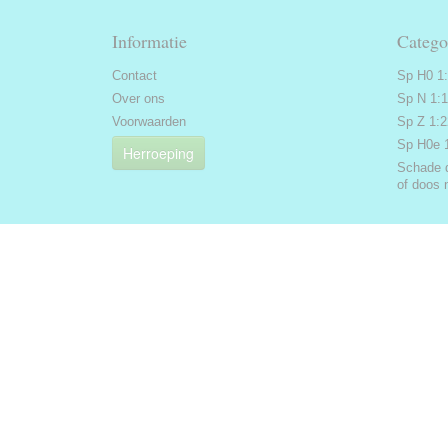
Informatie
Catego
Contact
Sp H0 1
Over ons
Sp N 1:
Voorwaarden
Sp Z 1:
Sp H0e 
Herroeping
Schade 
of doos 