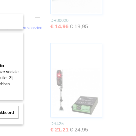
DR80020
€ 14,96
€ 19,95
iting te kunnen voorzien
ia-
nze sociale
ikt. Zij
hebben
akkoord
DR425
€ 21,21
€ 24,95