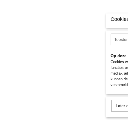
Cookies
Toeste
Op deze 
Cookies wo
functies e
media-, ad
kunnen dez
verzameld 
Later 