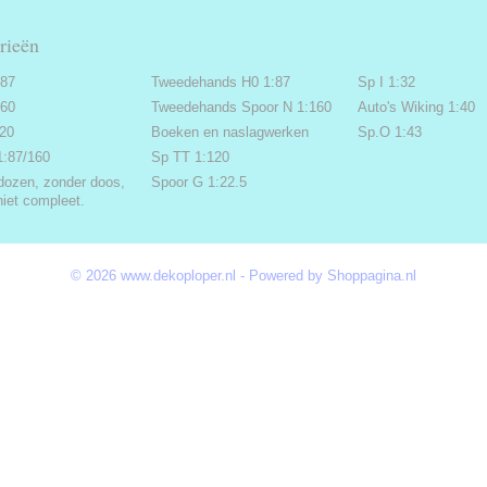
rieën
:87
Tweedehands H0 1:87
Sp I 1:32
160
Tweedehands Spoor N 1:160
Auto's Wiking 1:40
220
Boeken en naslagwerken
Sp.O 1:43
1:87/160
Sp TT 1:120
dozen, zonder doos,
Spoor G 1:22.5
niet compleet.
© 2026 www.dekoploper.nl - Powered by Shoppagina.nl