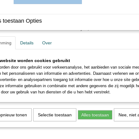
Omschrijving
 toestaan Opties
Busch 1493 H0 Markeerbordjes, 54 stuks
Set markeerbordjes van steen, voor het markeren van ondergrondse l
mming
Details
Over
De set bevat 18 blauwe stenen (waterleiding), 18 gele stenen (aardgas
(grondkabel post).
website worden cookies gebruikt
Totale inhoud: 54 stuks.
rden door ons gebruikt voor verkeersanalyse, het aanbieden van sociale med
n het personaliseren van informatie en advertenties. Daarnaast verlenen we o
vertentie- en analysepartners toegang tot informatie over hoe u onze site gebru
e informatie gebruiken in combinatie met andere gegevens die zij mogelijk 
door uw gebruik van hun diensten of die u hen hebt verstrekt.
opnieuw tonen
Selectie toestaan
Alles toestaan
Nee, niet 