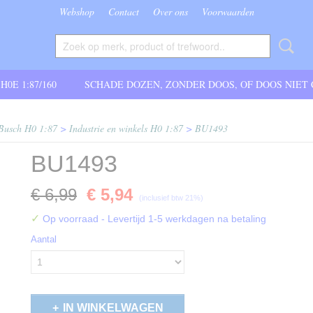
Webshop
Contact
Over ons
Voorwaarden
 H0E 1:87/160
SCHADE DOZEN, ZONDER DOOS, OF DOOS NIET
Busch H0 1:87
>
Industrie en winkels H0 1:87
>
BU1493
BU1493
€ 6,99
€ 5,94
(inclusief btw 21%)
✓
Op voorraad
- Levertijd 1-5 werkdagen na betaling
Aantal
IN WINKELWAGEN