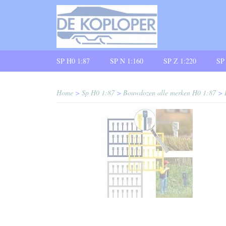
SP H0 1:87
SP N 1:160
SP Z 1:220
SP
Home
>
Sp H0 1:87
>
Bouwdozen alle merken H0 1:87
>