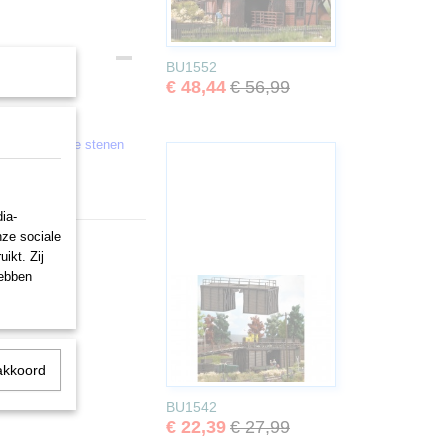
BU1552
€ 48,44
€ 56,99
eidingen.
), en 18 grijze stenen
ia-
nze sociale
ikt. Zij
hebben
akkoord
BU1542
€ 22,39
€ 27,99