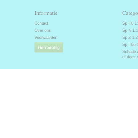
Informatie
Catego
Contact
Sp H0 1
Over ons
Sp N 1:
Voorwaarden
Sp Z 1:
Sp H0e 
Herroeping
Schade 
of doos 