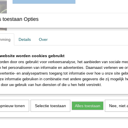
Omschrijving
 toestaan Opties
Busch 1072 HO "Marktkraam Bloemen "
Bouwpakket voor een bloemenverkoopkraam met 2 grote marktparasol
mming
Details
Over
meer dan 40 zinken bloempotten in verschillende maten. Plus meer d
tulpen, madeliefjes, gerbera's, etc.). Met gedetailleerde instructies.
website worden cookies gebruikt
rden door ons gebruikt voor verkeersanalyse, het aanbieden van sociale med
n het personaliseren van informatie en advertenties. Daarnaast verlenen we o
vertentie- en analysepartners toegang tot informatie over hoe u onze site gebru
e informatie gebruiken in combinatie met andere gegevens die zij mogelijk 
door uw gebruik van hun diensten of die u hen hebt verstrekt.
opnieuw tonen
Selectie toestaan
Alles toestaan
Nee, niet 