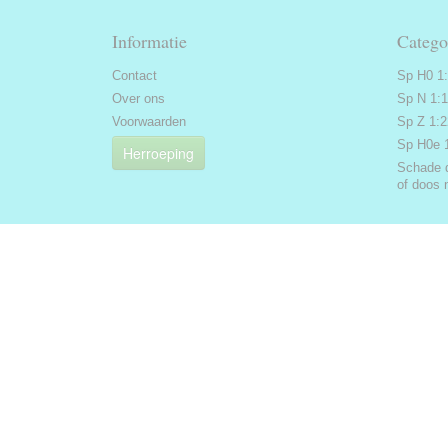
Informatie
Catego
Contact
Sp H0 1
Over ons
Sp N 1:
Voorwaarden
Sp Z 1:
Sp H0e 
Herroeping
Schade 
of doos 