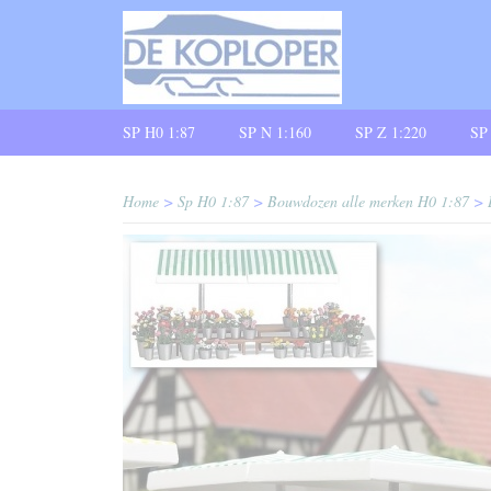
SP H0 1:87
SP N 1:160
SP Z 1:220
SP
Home
>
Sp H0 1:87
>
Bouwdozen alle merken H0 1:87
>