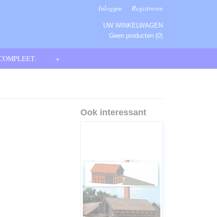
Inloggen
Registreren
UW WINKELWAGEN
Geen producten
(0)
 COMPLEET.
+
Ook interessant