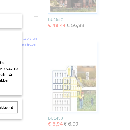
BU1552
€ 48,44
€ 56,99
s, 6 verkooptafels en
an 200 bloemen (rozen,
ia-
nze sociale
ikt. Zij
hebben
akkoord
BU1493
€ 5,94
€ 6,99