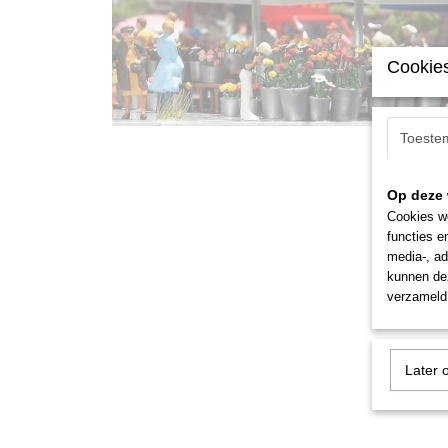
Cookies
Toeste
Op deze 
Cookies wo
functies e
media-, ad
kunnen dez
verzameld 
Later 