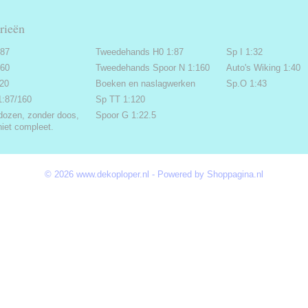
rieën
:87
Tweedehands H0 1:87
Sp I 1:32
160
Tweedehands Spoor N 1:160
Auto's Wiking 1:40
220
Boeken en naslagwerken
Sp.O 1:43
1:87/160
Sp TT 1:120
dozen, zonder doos,
Spoor G 1:22.5
niet compleet.
© 2026 www.dekoploper.nl - Powered by Shoppagina.nl