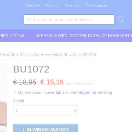
Webshop
Contact
Over ons
Voorwaarden
 H0E 1:87/160
SCHADE DOZEN, ZONDER DOOS, OF DOOS NIET
Busch H0 1:87
>
Industrie en winkels H0 1:87
>
BU1072
BU1072
€ 18,95
€ 15,16
(inclusief btw 21%)
✓
Op voorraad
- Levertijd 1-5 werkdagen na betaling
Aantal
IN WINKELWAGEN