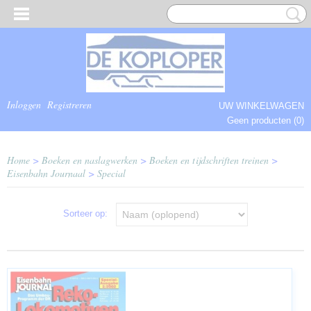
Inloggen
Registreren
UW WINKELWAGEN
Geen producten
(0)
COMPLEET.
Home
>
Boeken en naslagwerken
>
Boeken en tijdschriften treinen
>
Eisenbahn Journaal
>
Special
Sorteer op: