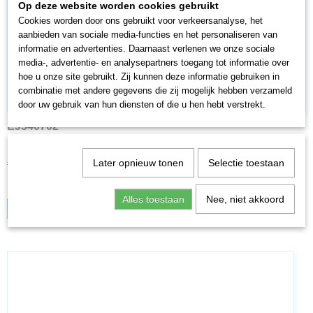
Op deze website worden cookies gebruikt
Cookies worden door ons gebruikt voor verkeersanalyse, het
aanbieden van sociale media-functies en het personaliseren van
informatie en advertenties. Daarnaast verlenen we onze sociale
media-, advertentie- en analysepartners toegang tot informatie over
hoe u onze site gebruikt. Zij kunnen deze informatie gebruiken in
combinatie met andere gegevens die zij mogelijk hebben verzameld
door uw gebruik van hun diensten of die u hen hebt verstrekt.
EJ540702
Eisenbahn Journal Special 2-2007 Taurus Universallok auf…
€ 15,85
€ 11,09
Later opnieuw tonen
Selectie toestaan
✓
Op voorraad
Alles toestaan
Nee, niet akkoord
IN WINKELWAGEN