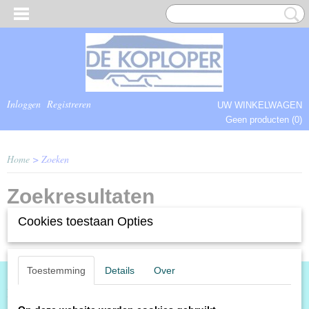
Inloggen
Registreren
UW WINKELWAGEN
Geen producten
(0)
COMPLEET.
Home
> Zoeken
Zoekresultaten
Cookies toestaan Opties
Toestemming
Details
Over
Informatie