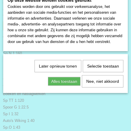
Op deze website worden cookies gebruikt
Contact
Cookies worden door ons gebruikt voor verkeersanalyse, het
Over ons
aanbieden van sociale media-functies en het personaliseren van
Voorwaarden
informatie en advertenties. Daarnaast verlenen we onze sociale
media-, advertentie- en analysepartners toegang tot informatie over
Herroeping
hoe u onze site gebruikt. Zij kunnen deze informatie gebruiken in
Categorieën
combinatie met andere gegevens die zij mogelijk hebben verzameld
door uw gebruik van hun diensten of die u hen hebt verstrekt.
Sp H0 1:87
Sp N 1:160
Sp Z 1:220
Later opnieuw tonen
Selectie toestaan
Sp H0e 1:87/160
Schade dozen, zonder doos, of doos niet compleet.
Tweedehands H0 1:87
Alles toestaan
Nee, niet akkoord
Tweedehands Spoor N 1:160
Boeken en naslagwerken
Sp TT 1:120
Spoor G 1:22.5
Sp I 1:32
Auto's Wiking 1:40
Sp.O 1:43