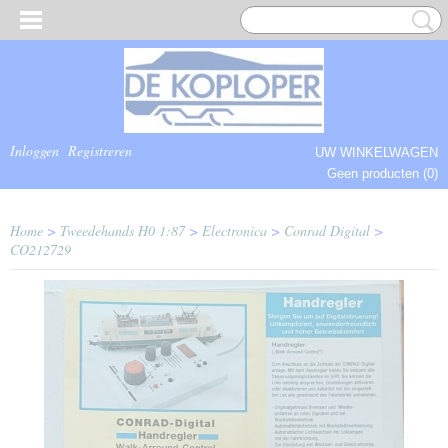
Inloggen
Registreren
UW WINKELWAGEN
Geen producten
(0)
COMPLEET.
Home
>
Tweedehands H0 1:87
>
Electronica
>
Conrad Digital
>
CO212729