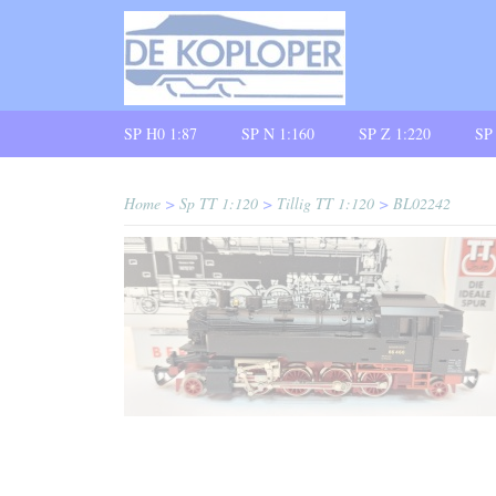
SP H0 1:87
SP N 1:160
SP Z 1:220
SP
Home
>
Sp TT 1:120
>
Tillig TT 1:120
>
BL02242