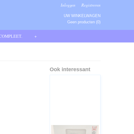
Inloggen
Registreren
UW WINKELWAGEN
Geen producten
(0)
 COMPLEET.
+
Ook interessant