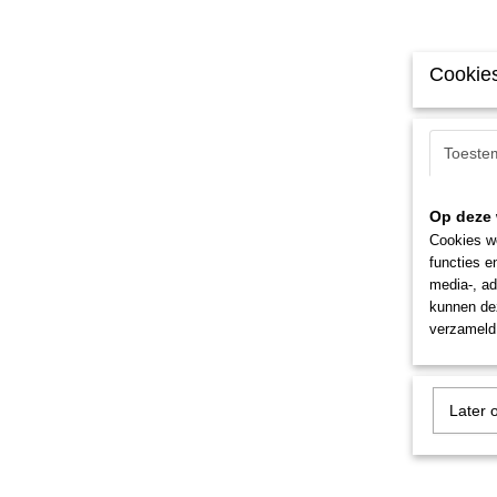
Cookies
Toeste
Op deze 
Cookies wo
functies e
media-, ad
kunnen dez
verzameld 
Later 