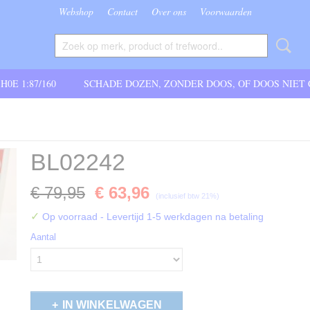
Webshop
Contact
Over ons
Voorwaarden
 H0E 1:87/160
SCHADE DOZEN, ZONDER DOOS, OF DOOS NIET
BL02242
€ 79,95
€ 63,96
(inclusief btw 21%)
✓
Op voorraad
- Levertijd 1-5 werkdagen na betaling
Aantal
IN WINKELWAGEN