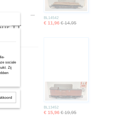
BL14542
€ 11,96
€ 14,95
pur TT
ia-
nze sociale
ikt. Zij
hebben
akkoord
BL13452
€ 15,96
€ 19,95