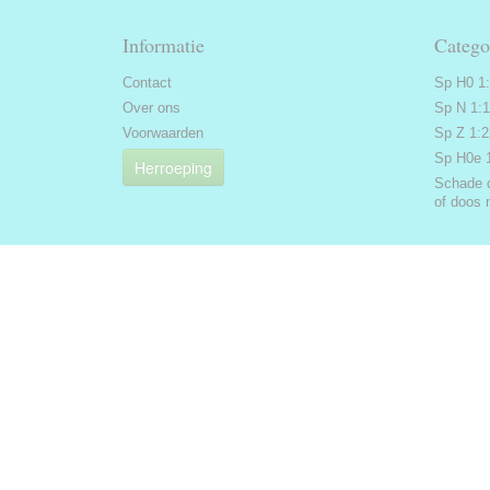
Informatie
Catego
Contact
Sp H0 1
Over ons
Sp N 1:
Voorwaarden
Sp Z 1:
Sp H0e 
Herroeping
Schade 
of doos 