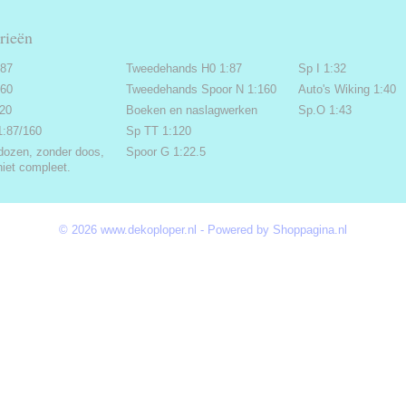
rieën
:87
Tweedehands H0 1:87
Sp I 1:32
160
Tweedehands Spoor N 1:160
Auto's Wiking 1:40
220
Boeken en naslagwerken
Sp.O 1:43
1:87/160
Sp TT 1:120
dozen, zonder doos,
Spoor G 1:22.5
niet compleet.
© 2026 www.dekoploper.nl - Powered by Shoppagina.nl