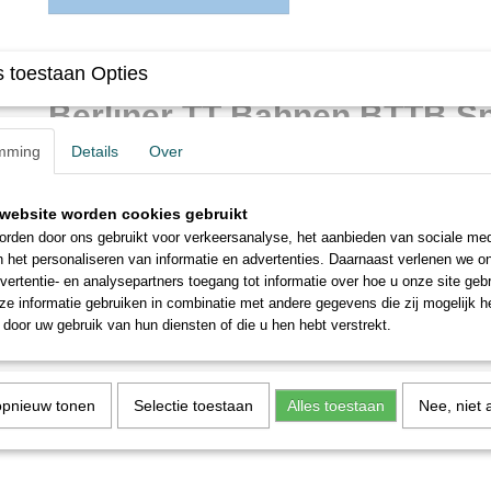
Omschrijving
 toestaan Opties
Berliner TT Bahnen BTTB S
mming
Details
Over
Dampflok BR 86 460 DRG
website worden cookies gebruikt
rden door ons gebruikt voor verkeersanalyse, het aanbieden van sociale med
n het personaliseren van informatie en advertenties. Daarnaast verlenen we o
vertentie- en analysepartners toegang tot informatie over hoe u onze site gebru
e informatie gebruiken in combinatie met andere gegevens die zij mogelijk 
door uw gebruik van hun diensten of die u hen hebt verstrekt.
opnieuw tonen
Selectie toestaan
Alles toestaan
Nee, niet 