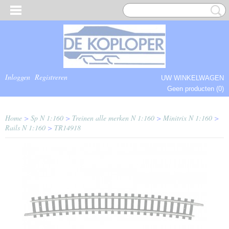
Inloggen
Registreren
UW WINKELWAGEN
Geen producten
(0)
COMPLEET.
Home
>
Sp N 1:160
>
Treinen alle merken N 1:160
>
Minitrix N 1:160
>
Rails N 1:160
>
TR14918