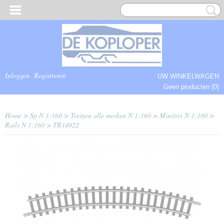
Inloggen
Registreren
UW WINKELWAGEN
Geen producten
(0)
COMPLEET.
Home
>
Sp N 1:160
>
Treinen alle merken N 1:160
>
Minitrix N 1:160
>
Rails N 1:160
>
TR14922