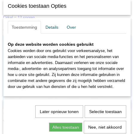
Trix 14922 N Gleis geb.R2 30 Gr.
Cookies toestaan Opties
R 2 (228,2 mm) - 30°.
Cirkel = 12 sporen.
Toestemming
Details
Over
Ook interessant
Op deze website worden cookies gebruikt
Cookies worden door ons gebruikt voor verkeersanalyse, het
aanbieden van sociale media-functies en het personaliseren van
informatie en advertenties. Daarnaast verlenen we onze sociale
media-, advertentie- en analysepartners toegang tot informatie over
hoe u onze site gebruikt. Zij kunnen deze informatie gebruiken in
combinatie met andere gegevens die zij mogelijk hebben verzameld
door uw gebruik van hun diensten of die u hen hebt verstrekt.
Later opnieuw tonen
Selectie toestaan
TR14956
€ 12,49
€ 24,99
Alles toestaan
Nee, niet akkoord