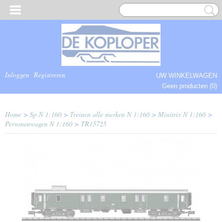
Inloggen
Registreren
UW WINKELWAGEN
Geen producten
(0)
COMPLEET.
Home
>
Sp N 1:160
>
Treinen alle merken N 1:160
>
Minitrix N 1:160
>
Personenwagen N 1:160
>
TR15725