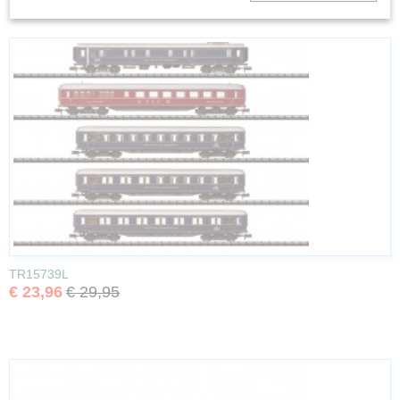
TR15739L
€ 23,96
€ 29,95