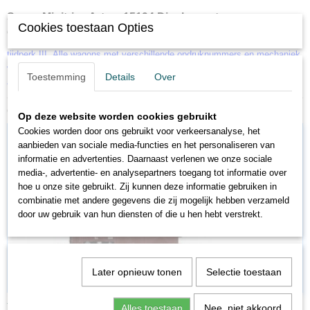
1385-102
Spoor Minitrix - Art.nr. 15194
Display met
Cookies toestaan Opties
goederenwagen.
tijdperk III. Alle wagons met verschillende opdruknummers en mechaniek
voor kortkoppeling. Alle wagons afzonderlijk verpakt en in de vakhandel
Toestemming
Details
Over
afzonderlijk verkrijgbaar.
Ook interessant
Op deze website worden cookies gebruikt
Cookies worden door ons gebruikt voor verkeersanalyse, het
aanbieden van sociale media-functies en het personaliseren van
informatie en advertenties. Daarnaast verlenen we onze sociale
media-, advertentie- en analysepartners toegang tot informatie over
hoe u onze site gebruikt. Zij kunnen deze informatie gebruiken in
combinatie met andere gegevens die zij mogelijk hebben verzameld
door uw gebruik van hun diensten of die u hen hebt verstrekt.
Later opnieuw tonen
Selectie toestaan
TR15060
Alles toestaan
Nee, niet akkoord