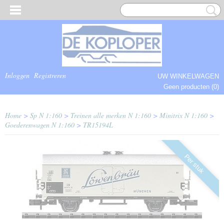
Inloggen
Registreren
UW WINKELWAGEN
Geen producten
(0)
COMPLEET.
Home
>
Sp N 1:160
>
Treinen alle merken N 1:160
>
Minitrix N 1:160
>
Goederenwagen N 1:160
>
TR15194L
Per stuk