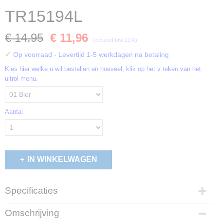
TR15194L
€ 14,95
€ 11,96
(inclusief btw 21%)
✓
Op voorraad
- Levertijd 1-5 werkdagen na betaling
Kies hier welke u wil bestellen en hoeveel, klik op het v teken van het
uitrol menu.
Aantal
IN WINKELWAGEN
Specificaties
Productcode
Omschrijving