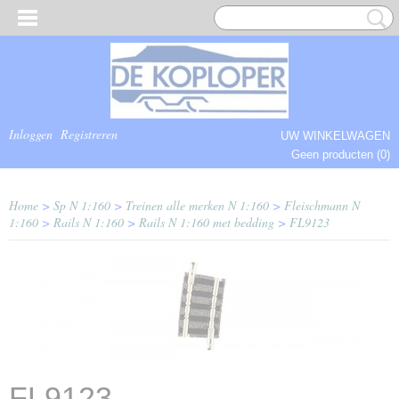
Inloggen
Registreren
UW WINKELWAGEN
Geen producten
(0)
COMPLEET.
Home
>
Sp N 1:160
>
Treinen alle merken N 1:160
>
Fleischmann N
1:160
>
Rails N 1:160
>
Rails N 1:160 met bedding
>
FL9123
FL9123