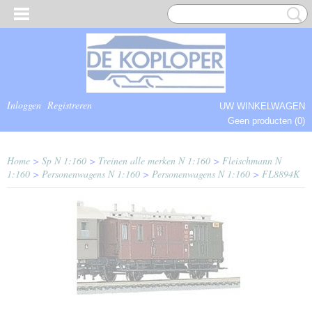
Inloggen
Registreren
UW WINKELWAGEN
Geen producten
(0)
COMPLEET.
Home
>
Sp N 1:160
>
Treinen alle merken N 1:160
>
Fleischmann N
1:160
>
Personenwagens N 1:160
>
Personenwagens N 1:160
>
FL8894K